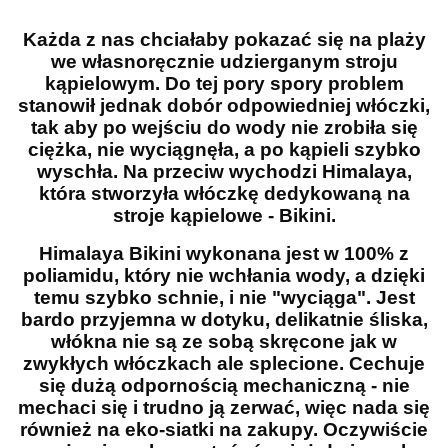
Każda z nas chciałaby pokazać się na plaży
we własnoręcznie udzierganym stroju
kąpielowym. Do tej pory spory problem
stanowił jednak dobór odpowiedniej włóczki,
tak aby po wejściu do wody nie zrobiła się
ciężka, nie wyciągnęła, a po kąpieli szybko
wyschła. Na przeciw wychodzi Himalaya,
która stworzyła włóczkę dedykowaną na
stroje kąpielowe - Bikini.
Himalaya Bikini wykonana jest w 100% z
poliamidu, który nie wchłania wody, a dzięki
temu szybko schnie, i nie "wyciąga". Jest
bardo przyjemna w dotyku, delikatnie śliska,
włókna nie są ze sobą skręcone jak w
zwykłych włóczkach ale splecione. Cechuje
się dużą odpornością mechaniczną - nie
mechaci się i trudno ją zerwać, więc nada się
również na eko-siatki na zakupy. Oczywiście