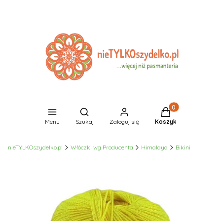
Produkty w koszyk
Otwórz wyszukiwarkę
Menu
Szukaj
Zaloguj się
Koszyk
nieTYLKOszydelko.pl
Włóczki wg Producenta
Himalaya
Bikini