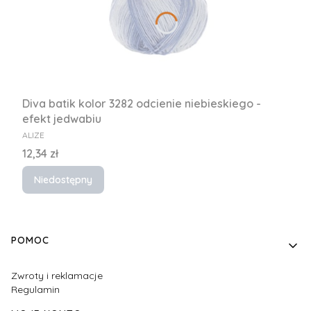
Diva batik kolor 3282 odcienie niebieskiego -
efekt jedwabiu
PRODUCENT
ALIZE
Cena
12,34 zł
Niedostępny
Linki w stopce
POMOC
Zwroty i reklamacje
Regulamin