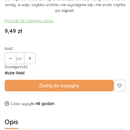
wody, a więc szybko schnie, nie wyciągnie się i nie zrobi ciężka
po kąpieli.
Przejdź do pełnego opisu
Cena
9,49 zł
Ilość
szt.
Dostępność:
duża ilość
Dodaj do koszyka
Czas wysyłki:
48 godzin
Opis