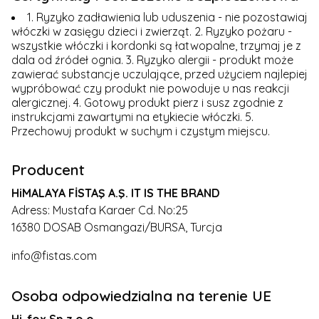
1. Ryzyko zadławienia lub uduszenia - nie pozostawiaj
włóczki w zasięgu dzieci i zwierząt. 2. Ryzyko pożaru -
wszystkie włóczki i kordonki są łatwopalne, trzymaj je z
dala od źródeł ognia. 3. Ryzyko alergii - produkt może
zawierać substancje uczulające, przed użyciem najlepiej
wypróbować czy produkt nie powoduje u nas reakcji
alergicznej. 4. Gotowy produkt pierz i susz zgodnie z
instrukcjami zawartymi na etykiecie włóczki. 5.
Przechowuj produkt w suchym i czystym miejscu.
Producent
HiMALAYA FİSTAŞ A.Ş. IT IS THE BRAND
Adress: Mustafa Karaer Cd. No:25
16380 DOSAB Osmangazi/BURSA, Turcja
info@fistas.com
Osoba odpowiedzialna na terenie UE
Hi-fox Sp.z.o.o.