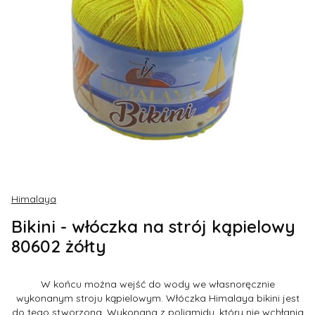
Himalaya
Bikini - włóczka na strój kąpielowy
80602 żółty
W końcu można wejść do wody we własnoręcznie
wykonanym stroju kąpielowym. Włóczka Himalaya bikini jest
do tego stworzona. Wykonana z poliamidu, który nie wchłania