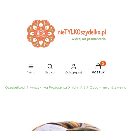
Produkty w koszyk
Otwórz wyszukiwarkę
Menu
Szukaj
Zaloguj się
Koszyk
YLKOszydelko.pl
Włóczki wg Producenta
Yarn Art
Cloud - melanż z wełną