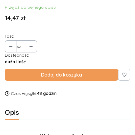
Przejdź do pełnego opisu
Cena
14,47 zł
Ilość
szt.
Dostępność:
duża ilość
Dodaj do koszyka
Czas wysyłki:
48 godzin
Opis