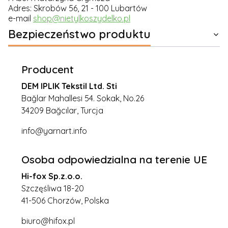
Adres: Skrobów 56, 21 - 100 Lubartów
e-mail
shop@nietylkoszydelko.pl
Bezpieczeństwo produktu
Producent
DEM IPLIK Tekstil Ltd. Sti
Bağlar Mahallesi 54. Sokak, No.26
34209 Bağcılar, Turcja
info@yarnart.info
Osoba odpowiedzialna na terenie UE
Hi-fox Sp.z.o.o.
Szczęśliwa 18-20
41-506 Chorzów, Polska
biuro@hifox.pl