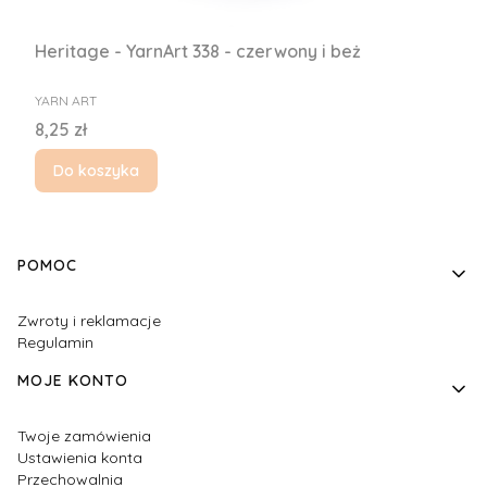
Heritage - YarnArt 338 - czerwony i beż
PRODUCENT
YARN ART
Cena
8,25 zł
Do koszyka
Linki w stopce
POMOC
Zwroty i reklamacje
Regulamin
MOJE KONTO
Twoje zamówienia
Ustawienia konta
Przechowalnia