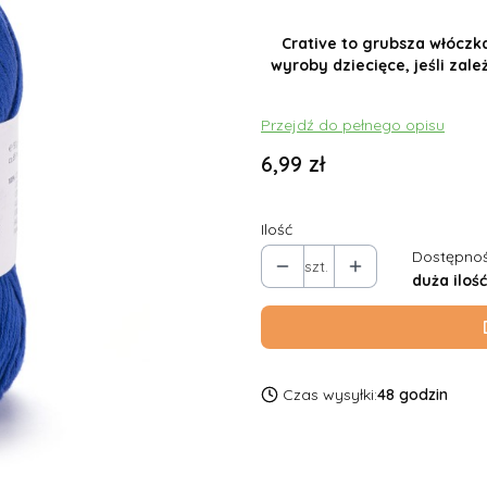
Crative to grubsza włóczk
wyroby dziecięce, jeśli zal
Przejdź do pełnego opisu
Cena
6,99 zł
Ilość
Dostępnoś
szt.
duża ilość
Czas wysyłki:
48 godzin