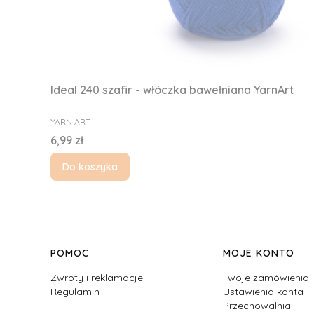
Ideal 240 szafir - włóczka bawełniana YarnArt
PRODUCENT
YARN ART
Cena
6,99 zł
Do koszyka
Linki w stopce
POMOC
MOJE KONTO
Zwroty i reklamacje
Twoje zamówienia
Regulamin
Ustawienia konta
Przechowalnia