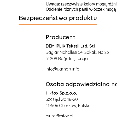
Uwaga: rzeczywiste kolory mogą różni
Odcienie różnych partii włóczek mogą n
Bezpieczeństwo produktu
Producent
DEM IPLIK Tekstil Ltd. Sti
Bağlar Mahallesi 54. Sokak, No.26
34209 Bağcılar, Turcja
info@yarnart.info
Osoba odpowiedzialna na
Hi-fox Sp.z.o.o.
Szczęśliwa 18-20
41-506 Chorzów, Polska
biuro@hifox.pl