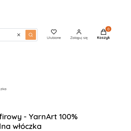
Produkty w kos
Wyczyść
Szukaj
Ulubione
Zaloguj się
Koszyk
czka
firowy - YarnArt 100%
lna włóczka