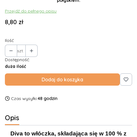
połyskiem.
Przejdź do pełnego opisu
Cena
8,80 zł
Ilość
szt.
Dostępność:
duża ilość
Dodaj do koszyka
Czas wysyłki:
48 godzin
Opis
Diva to włóczka, składająca się w 100 % z