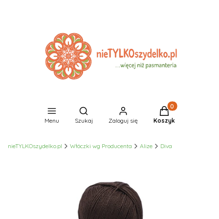
Produkty w koszyk
Otwórz wyszukiwarkę
Menu
Szukaj
Zaloguj się
Koszyk
nieTYLKOszydelko.pl
Włóczki wg Producenta
Alize
Diva