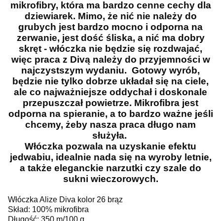
mikrofibry, która ma bardzo cenne cechy dla
dziewiarek. Mimo, że nić nie należy do
grubych jest bardzo mocno i odporna na
zerwanie, jest dość śliska, a nić ma dobry
skręt - włóczka nie będzie się rozdwajać,
więc praca z Divą należy do przyjemności w
najczystszym wydaniu. Gotowy wyrób,
będzie nie tylko dobrze układał się na ciele,
ale co najważniejsze oddychał i doskonale
przepuszczał powietrze. Mikrofibra jest
odporna na spieranie, a to bardzo ważne jeśli
chcemy, żeby nasza praca długo nam
służyła.
Włóczka pozwala na uzyskanie efektu
jedwabiu, idealnie nada się na wyroby letnie,
a także eleganckie narzutki czy szale do
sukni wieczorowych.
Włóczka Alize Diva kolor 26 brąz
Skład: 100% mikrofibra
Długość: 350 m/100 g