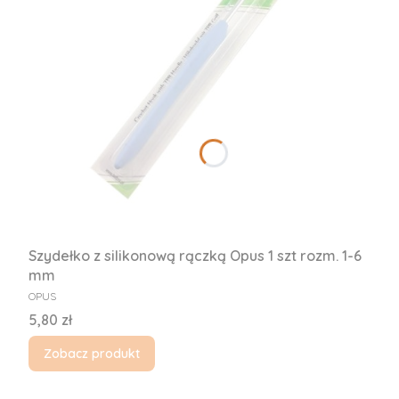
Szydełko z silikonową rączką Opus 1 szt rozm. 1-6
mm
PRODUCENT
OPUS
Cena
5,80 zł
Zobacz produkt