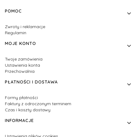
Linki w stopce
POMOC
Zwroty i reklamacje
Regulamin
MOJE KONTO
Twoje zamówienia
Ustawienia konta
Przechowalnia
PŁATNOŚCI I DOSTAWA
Formy płatności
Faktury z odroczonym terminem
Czas i koszty dostawy
INFORMACJE
Ustawienia plików cookies