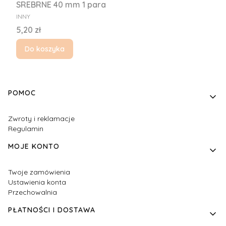
SREBRNE 40 mm 1 para
PRODUCENT
INNY
Cena
5,20 zł
Do koszyka
Linki w stopce
POMOC
Zwroty i reklamacje
Regulamin
MOJE KONTO
Twoje zamówienia
Ustawienia konta
Przechowalnia
PŁATNOŚCI I DOSTAWA