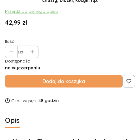
chusty, bluzki, kocyki itp.
Przejdź do pełnego opisu
Cena
42,99 zł
Ilość
szt.
Dostępność:
na wyczerpaniu
Dodaj do koszyka
Czas wysyłki:
48 godzin
Opis