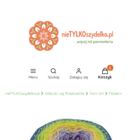
Produkty w koszyk
Otwórz wyszukiwarkę
Menu
Szukaj
Zaloguj się
Koszyk
nieTYLKOszydelko.pl
Włóczki wg Producenta
Yarn Art
Flowers