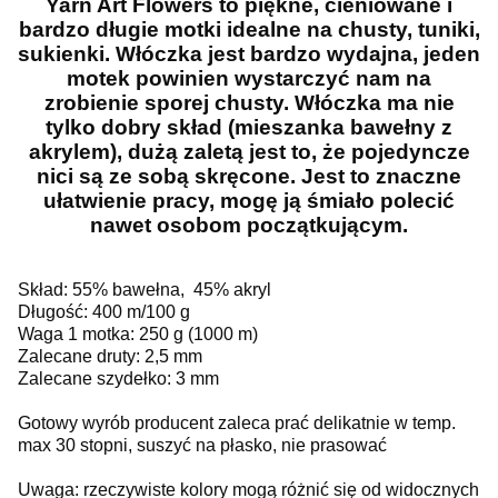
Yarn Art Flowers to piękne, cieniowane i
bardzo długie motki idealne na chusty, tuniki,
sukienki. Włóczka jest bardzo wydajna, jeden
motek powinien wystarczyć nam na
zrobienie sporej chusty. Włóczka ma nie
tylko dobry skład (mieszanka bawełny z
akrylem), dużą zaletą jest to, że pojedyncze
nici są ze sobą skręcone. Jest to znaczne
ułatwienie pracy, mogę ją śmiało polecić
nawet osobom początkującym.
Skład: 55% bawełna, 45% akryl
Długość: 400 m/100 g
Waga 1 motka: 250 g (1000 m)
Zalecane druty: 2,5 mm
Zalecane szydełko: 3 mm
Gotowy wyrób producent zaleca prać delikatnie w temp.
max 30 stopni, suszyć na płasko, nie prasować
Uwaga: rzeczywiste kolory mogą różnić się od widocznych