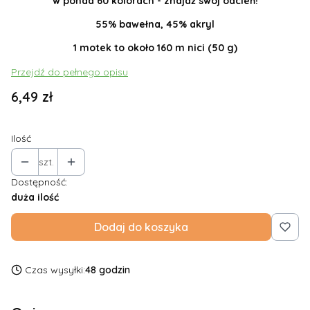
w ponad 60 kolorach - znajdź swój odcień!
55% bawełna, 45% akryl
1 motek to około 160 m nici (50 g)
Przejdź do pełnego opisu
Cena
6,49 zł
Ilość
szt.
Dostępność:
duża ilość
Dodaj do koszyka
Czas wysyłki:
48 godzin