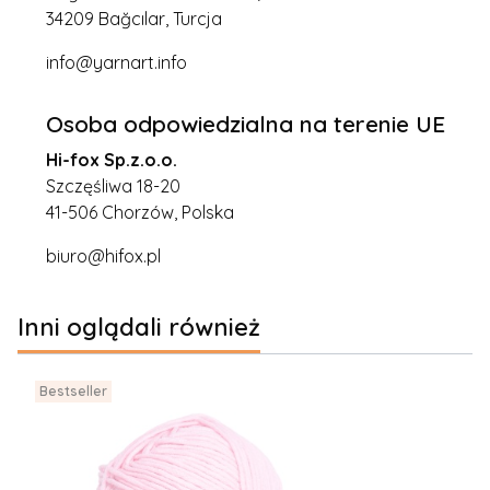
34209 Bağcılar, Turcja
info@yarnart.info
Osoba odpowiedzialna na terenie UE
Hi-fox Sp.z.o.o.
Szczęśliwa 18-20
41-506 Chorzów, Polska
biuro@hifox.pl
Inni oglądali również
Bestseller