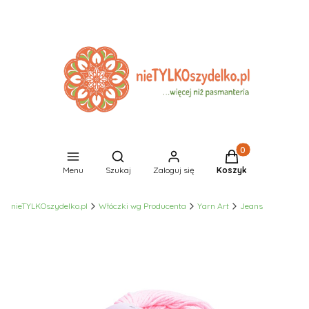
Produkty w koszyk
Otwórz wyszukiwarkę
Menu
Szukaj
Zaloguj się
Koszyk
nieTYLKOszydelko.pl
Włóczki wg Producenta
Yarn Art
Jeans