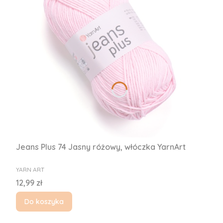
Jeans Plus 74 Jasny różowy, włóczka YarnArt
PRODUCENT
YARN ART
Cena
12,99 zł
Do koszyka