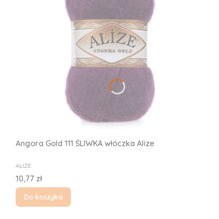
Angora Gold 111 ŚLIWKA włóczka Alize
PRODUCENT
ALIZE
Cena
10,77 zł
Do koszyka