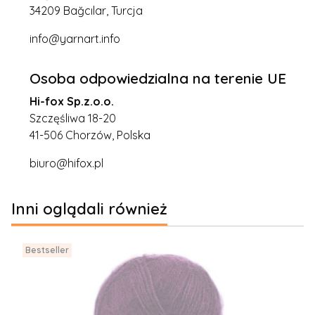
34209 Bağcılar, Turcja
info@yarnart.info
Osoba odpowiedzialna na terenie UE
Hi-fox Sp.z.o.o.
Szczęśliwa 18-20
41-506 Chorzów, Polska
biuro@hifox.pl
Inni oglądali również
Bestseller