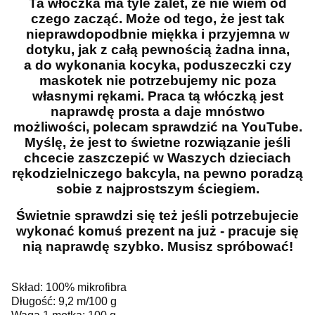
Ta włóczka ma tyle zalet, że nie wiem od
czego zacząć. Może od tego, że jest tak
nieprawdopodbnie miękka i przyjemna w
dotyku, jak z całą pewnością żadna inna,
a do wykonania kocyka, poduszeczki czy
maskotek nie potrzebujemy nic poza
własnymi rękami. Praca tą włóczką jest
naprawdę prosta a daje mnóstwo
możliwości, polecam sprawdzić na YouTube.
Myślę, że jest to świetne rozwiązanie jeśli
chcecie zaszczepić w Waszych dzieciach
rękodzielniczego bakcyla, na pewno poradzą
sobie z najprostszym ściegiem.
Świetnie sprawdzi się też jeśli potrzebujecie
wykonać komuś prezent na już - pracuje się
nią naprawdę szybko. Musisz spróbować!
Skład: 100% mikrofibra
Długość: 9,2 m/100 g