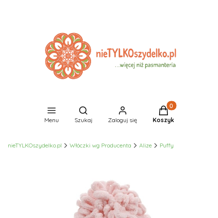
Produkty w koszyk
Otwórz wyszukiwarkę
Menu
Szukaj
Zaloguj się
Koszyk
nieTYLKOszydelko.pl
Włóczki wg Producenta
Alize
Puffy