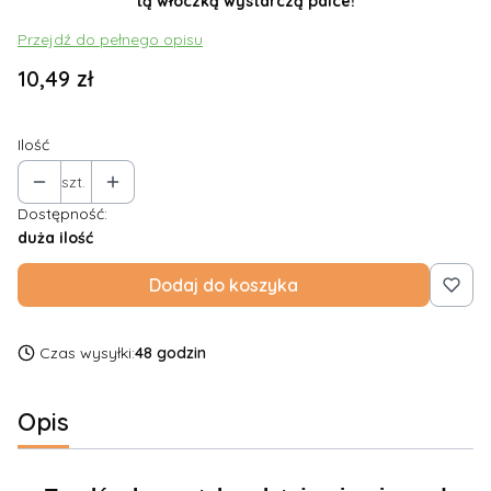
tą włóczką wystarczą palce!
Przejdź do pełnego opisu
Cena
10,49 zł
Ilość
szt.
Dostępność:
duża ilość
Dodaj do koszyka
Czas wysyłki:
48 godzin
Opis