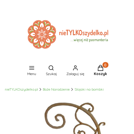
Produkty w koszyk
Otwórz wyszukiwarkę
Menu
Szukaj
Zaloguj się
Koszyk
nieTYLKOszydelko.pl
Boże Narodzenie
Stojaki na bombki