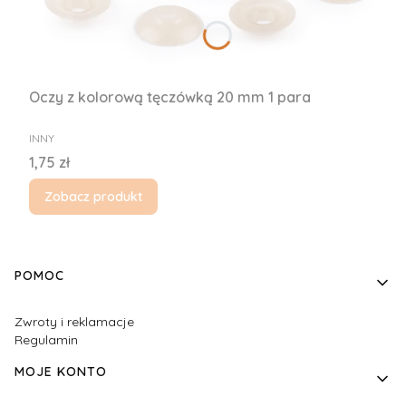
Oczy z kolorową tęczówką 20 mm 1 para
PRODUCENT
INNY
Cena
1,75 zł
Zobacz produkt
Linki w stopce
POMOC
Zwroty i reklamacje
Regulamin
MOJE KONTO