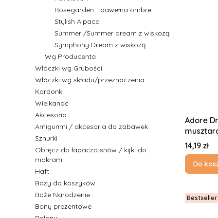
Rosegarden - bawełna ombre
Stylish Alpaca
Summer /Summer dream z wiskozą
Symphony Dream z wiskozą
Wg Producenta
Włóczki wg Grubości
Włóczki wg składu/przeznaczenia
Kordonki
Wielkanoc
Akcesoria
Adore Dr
Amigurimi / akcesoria do zabawek
musztard
Sznurki
Cena
14,19 zł
Obręcz do łapacza snów / kijki do
makram
Do kos
Haft
Bazy do koszyków
Boże Narodzenie
Bestseller
Bony prezentowe