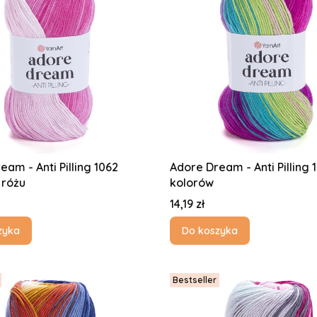
eam - Anti Pilling 1062
Adore Dream - Anti Pilling 
 różu
kolorów
Cena
14,19 zł
zyka
Do koszyka
Bestseller