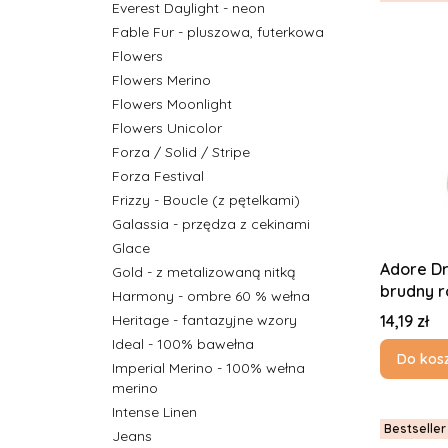
Everest Daylight - neon
Fable Fur - pluszowa, futerkowa
Flowers
Flowers Merino
Flowers Moonlight
Flowers Unicolor
Forza / Solid / Stripe
Forza Festival
Frizzy - Boucle (z pętelkami)
Galassia - przędza z cekinami
Glace
Adore Dr
Gold - z metalizowaną nitką
brudny 
Harmony - ombre 60 % wełna
Cena
14,19 zł
Heritage - fantazyjne wzory
Ideal - 100% bawełna
Do kos
Imperial Merino - 100% wełna
merino
Intense Linen
Bestseller
Jeans