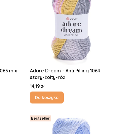
1063 mix
Adore Dream - Anti Pilling 1064
szary-żółty-róż
Cena
14,19 zł
Do koszyka
Bestseller