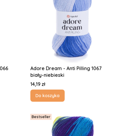
1066
Adore Dream - Anti Pilling 1067
biały-niebieski
Cena
14,19 zł
Do koszyka
Bestseller