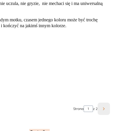
 uczula, nie gryzie, nie mechaci się i ma uniwersalną
ażdym motku, czasem jednego koloru może być trochę
i kończyć na jakimś innym kolorze.
Strona
z 2
Następne pro