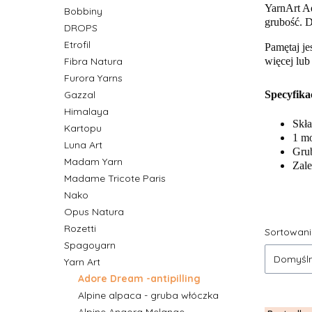
YarnArt Ad
Bobbiny
grubość. D
DROPS
Etrofil
Pamętaj je
więcej lub
Fibra Natura
Furora Yarns
Specyfika
Gazzal
Himalaya
Skła
Kartopu
1 m
Luna Art
Gru
Madam Yarn
Zale
Madame Tricote Paris
Nako
Opus Natura
Rozetti
Lista
Sortowani
Spagoyarn
Domyśl
Yarn Art
Adore Dream -antipilling
Alpine alpaca - gruba włóczka