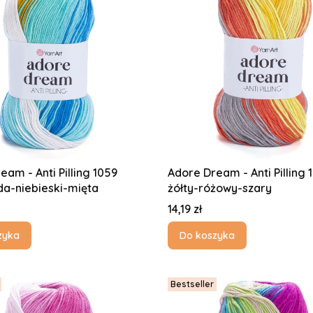
eam - Anti Pilling 1059
Adore Dream - Anti Pilling 
a-niebieski-mięta
żółty-różowy-szary
Cena
14,19 zł
zyka
Do koszyka
Bestseller