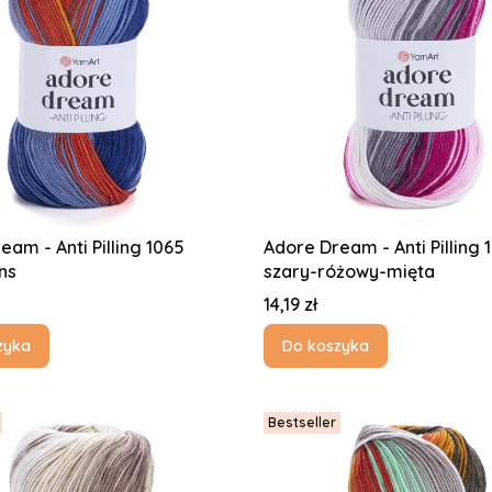
eam - Anti Pilling 1065
Adore Dream - Anti Pilling 
ns
szary-różowy-mięta
Cena
14,19 zł
zyka
Do koszyka
Bestseller