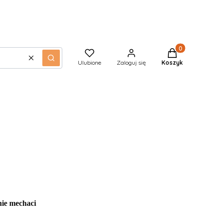
Produkty w kos
Wyczyść
Szukaj
Ulubione
Zaloguj się
Koszyk
nie mechaci