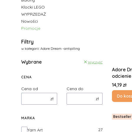
Balony
Klocki LEGO
WYPRZEDAŻ
Nowości
Promocje
Koniec menu
Filtry
w kategorii: Adore Dream -antipilling
Wybrane
Wyczyść
Adore Dr
odcienie
CENA
Cena
14,19 zł
Cena od
Cena do
Do kos
zł
zł
Bestseller
MARKA
Marka
27
Yarn Art