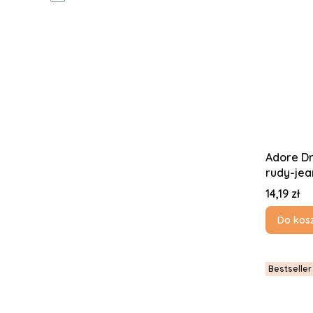
Adore Dr
rudy-jea
Cena
14,19 zł
Do kos
Bestseller