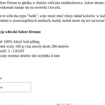
ore Dream to gładka w dotyku włóczka multikolorowa. Adore dream nie
oskonale nadaje się na sweterki i kocyki.
st to włóczka typu "batik", więc może mieć różny układ kolorów w k
 mniej w poszczególnych motkach, każdy motek może się też zaczynać 
cja włóczki Adore Dream:
d: 100% Akryl Anti pilling
otek waży 100 g i ma nawój około 280 metrów
bość: 3 - LIGHT
cany rozmiar drutów lub szydełka 4 mm
 produktów
e:
ne