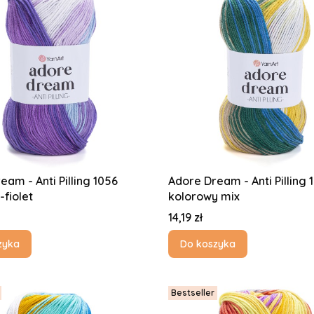
eam - Anti Pilling 1056
Adore Dream - Anti Pilling 
-fiolet
kolorowy mix
Cena
14,19 zł
zyka
Do koszyka
Bestseller