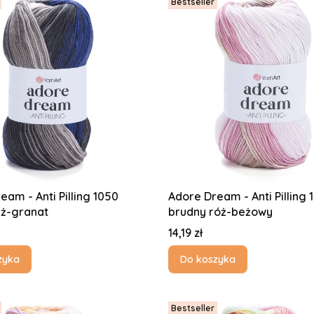
Bestseller
eam - Anti Pilling 1050
Adore Dream - Anti Pilling 
eż-granat
brudny róż-beżowy
Cena
14,19 zł
zyka
Do koszyka
Bestseller