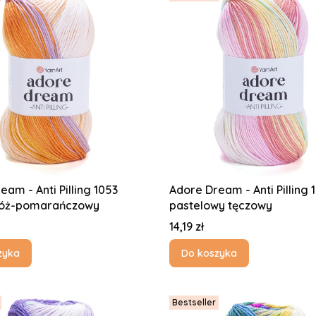
eam - Anti Pilling 1053
Adore Dream - Anti Pilling 
róż-pomarańczowy
pastelowy tęczowy
Cena
14,19 zł
zyka
Do koszyka
Bestseller