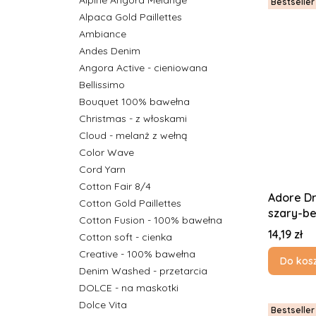
Alpine Angora Melange
Bestseller
Alpaca Gold Paillettes
Ambiance
Andes Denim
Angora Active - cieniowana
Bellissimo
Bouquet 100% bawełna
Christmas - z włoskami
Cloud - melanż z wełną
Color Wave
Cord Yarn
Cotton Fair 8/4
Adore Dr
Cotton Gold Paillettes
szary-b
Cotton Fusion - 100% bawełna
Cena
14,19 zł
Cotton soft - cienka
Creative - 100% bawełna
Do kos
Denim Washed - przetarcia
DOLCE - na maskotki
Dolce Vita
Bestseller