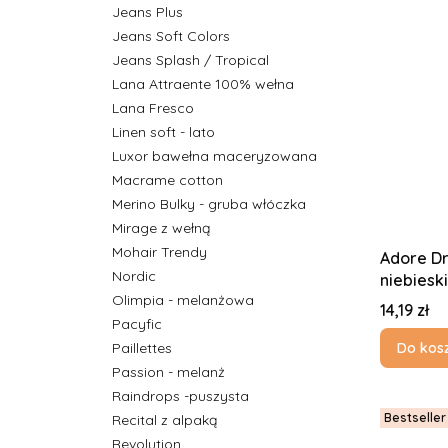
Jeans Plus
Jeans Soft Colors
Jeans Splash / Tropical
Lana Attraente 100% wełna
Lana Fresco
Linen soft - lato
Luxor bawełna maceryzowana
Macrame cotton
Merino Bulky - gruba włóczka
Mirage z wełną
Mohair Trendy
Adore Dr
Nordic
niebieski
Olimpia - melanżowa
Cena
14,19 zł
Pacyfic
Do kos
Paillettes
Passion - melanż
Raindrops -puszysta
Bestseller
Recital z alpaką
Revolution