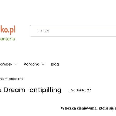
torebek
Kordonki
Blog
ream -antipilling
 Dream -antipilling
Produkty:
27
Włóczka cieniowana, która się 