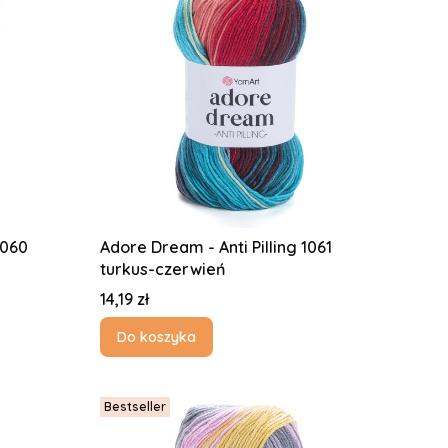
1060
Adore Dream - Anti Pilling 1061
turkus-czerwień
Cena
14,19 zł
Do koszyka
Bestseller