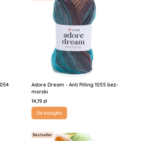
1054
Adore Dream - Anti Pilling 1055 beż-
morski
Cena
14,19 zł
Do koszyka
Bestseller