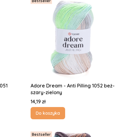
Bestseller
1051
Adore Dream - Anti Pilling 1052 beż-
szary-zielony
Cena
14,19 zł
Do koszyka
Bestseller