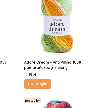
1057
Adore Dream - Anti Pilling 1058
pomarańczowy-zielony
Cena
14,19 zł
Do koszyka
Bestseller