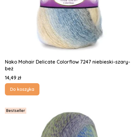
Nako Mohair Delicate Colorflow 7247 niebieski-szary-
beż
Cena
14,49 zł
Do koszyka
Bestseller