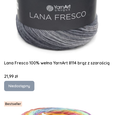
Lana Fresco 100% wełna YarnArt 8114 brąz z szarością
Cena
21,99 zł
Niedostępny
Bestseller