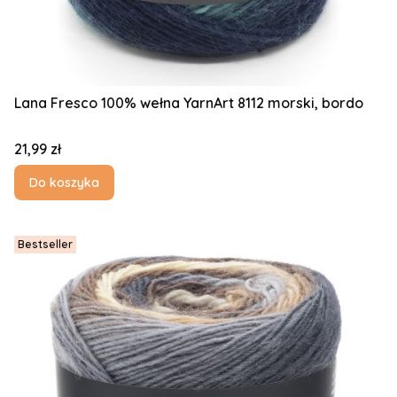
Lana Fresco 100% wełna YarnArt 8112 morski, bordo
Cena
21,99 zł
Do koszyka
Bestseller