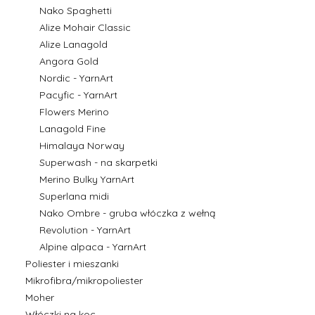
Nako Spaghetti
Alize Mohair Classic
Alize Lanagold
Angora Gold
Nordic - YarnArt
Pacyfic - YarnArt
Flowers Merino
Lanagold Fine
Himalaya Norway
Superwash - na skarpetki
Merino Bulky YarnArt
Superlana midi
Nako Ombre - gruba włóczka z wełną
Revolution - YarnArt
Alpine alpaca - YarnArt
Poliester i mieszanki
Mikrofibra/mikropoliester
Moher
Włóczki na koc