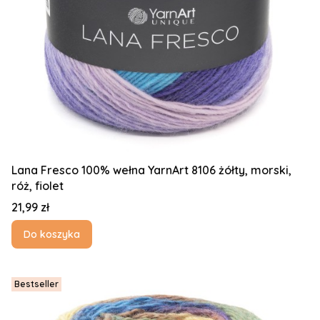
Lana Fresco 100% wełna YarnArt 8106 żółty, morski,
róż, fiolet
Cena
21,99 zł
Do koszyka
Bestseller