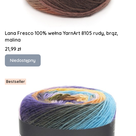
Lana Fresco 100% wełna YarnArt 8105 rudy, brąz,
malina
Cena
21,99 zł
Niedostępny
Bestseller