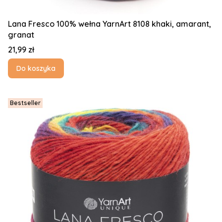
Lana Fresco 100% wełna YarnArt 8108 khaki, amarant,
granat
Cena
21,99 zł
Do koszyka
Bestseller