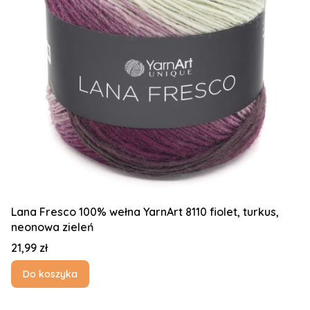
Lana Fresco 100% wełna YarnArt 8110 fiolet, turkus,
neonowa zieleń
Cena
21,99 zł
Do koszyka