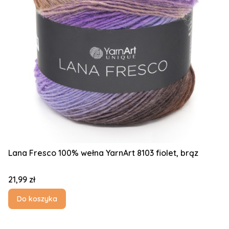
Lana Fresco 100% wełna YarnArt 8103 fiolet, brąz
Cena
21,99 zł
Do koszyka