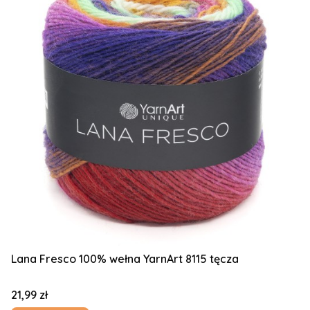
Lana Fresco 100% wełna YarnArt 8115 tęcza
Cena
21,99 zł