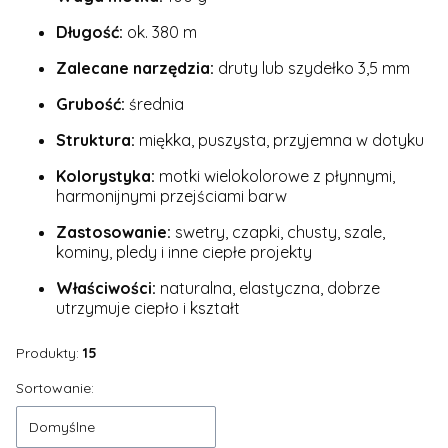
Długość:
ok. 380 m
Zalecane narzędzia:
druty lub szydełko 3,5 mm
Grubość:
średnia
Struktura:
miękka, puszysta, przyjemna w dotyku
Kolorystyka:
motki wielokolorowe z płynnymi,
harmonijnymi przejściami barw
Zastosowanie:
swetry, czapki, chusty, szale,
kominy, pledy i inne ciepłe projekty
Właściwości:
naturalna, elastyczna, dobrze
utrzymuje ciepło i kształt
Produkty:
15
Lista produktów
Sortowanie:
Domyślne