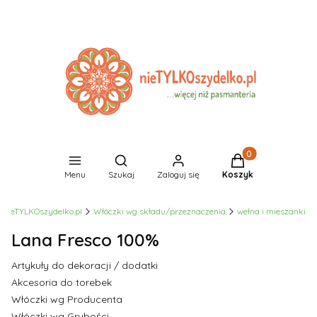
Produkty w koszyk
Otwórz wyszukiwarkę
Menu
Szukaj
Zaloguj się
Koszyk
nieTYLKOszydelko.pl
Włóczki wg składu/przeznaczenia
wełna i mieszanki
Lana Fresco 100%
Artykuły do dekoracji / dodatki
Akcesoria do torebek
Włóczki wg Producenta
Włóczki wg Grubości