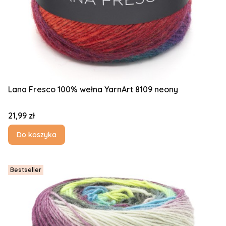
Lana Fresco 100% wełna YarnArt 8109 neony
Cena
21,99 zł
Do koszyka
Bestseller