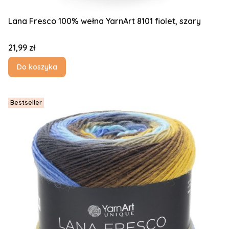
Lana Fresco 100% wełna YarnArt 8101 fiolet, szary
Cena
21,99 zł
Do koszyka
Bestseller