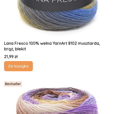
Lana Fresco 100% wełna YarnArt 8102 musztarda,
brąz, błekit
Cena
21,99 zł
Do koszyka
Bestseller