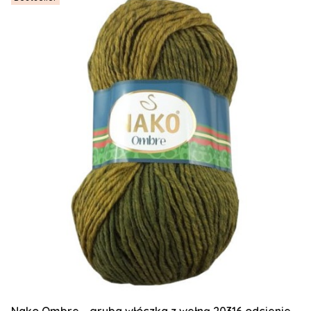
Nako Ombre - gruba włóczka z wełną 20316 odcienie