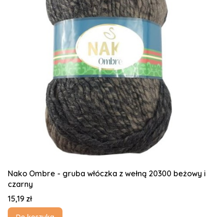
Nako Ombre - gruba włóczka z wełną 20300 beżowy i
czarny
Cena
15,19 zł