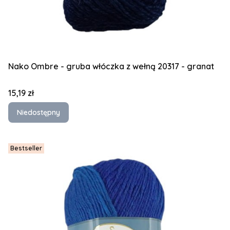
Nako Ombre - gruba włóczka z wełną 20317 - granat
Cena
15,19 zł
Niedostępny
Bestseller