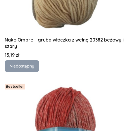
Nako Ombre - gruba włóczka z wełną 20382 beżowy i
szary
Cena
15,19 zł
Niedostępny
Bestseller