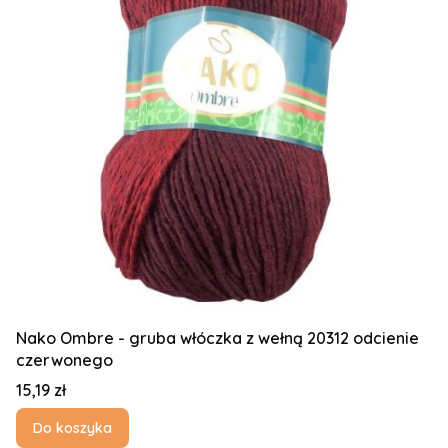
Nako Ombre - gruba włóczka z wełną 20312 odcienie
czerwonego
Cena
15,19 zł
Do koszyka