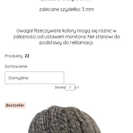
zalecane szydełko: 3 mm
Uwaga! Rzeczywiste kolory mogą się różnić w
zależności od ustawień monitora. Nie stanowi do
podstawy do reklamacji.
Produkty:
22
Lista produktów
Sortowanie:
Domyślne
Strona
z 1
Bestseller