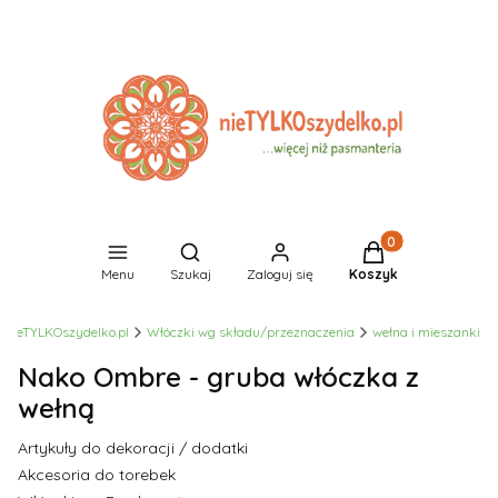
Produkty w koszyk
Otwórz wyszukiwarkę
Menu
Szukaj
Zaloguj się
Koszyk
nieTYLKOszydelko.pl
Włóczki wg składu/przeznaczenia
wełna i mieszanki
Nako Ombre - gruba włóczka z
wełną
Artykuły do dekoracji / dodatki
Akcesoria do torebek