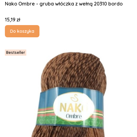
Nako Ombre - gruba włóczka z wełną 20310 bordo
Cena
15,19 zł
Do koszyka
Bestseller