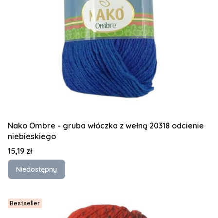
Nako Ombre - gruba włóczka z wełną 20318 odcienie
niebieskiego
Cena
15,19 zł
Niedostępny
Bestseller