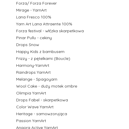
Forza/ Forza Forever
Mirage - YarnArt
Lana Fresco 100%
Yarn Art Lana Attraente 100%
Forza festival - włćzka skarpetkowa
Pinar Pullu - cekiny
Drops Snow
Happy Kids z bambusem
Frizzy - z pętelkami (Boucle)
Harmony-YarnArt
Raindrops YarnArt
Melange - Spagoyarn
Wool Cake - duży motek ombre
Olimpia YarnArt
Drops Fabel - skarpetkowa
Color Wave YarnArt
Heritage - samowzorująca
Passion YarnArt
Angora Active YarnArt