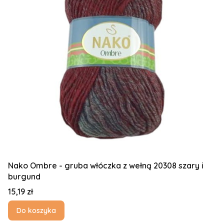
Nako Ombre - gruba włóczka z wełną 20308 szary i
burgund
Cena
15,19 zł
Do koszyka