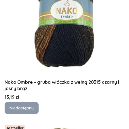
Nako Ombre - gruba włóczka z wełną 20315 czarny i
jasny brąz
Cena
15,19 zł
Niedostępny
Bestseller