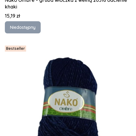
khaki
Cena
15,19 zł
Niedostępny
Bestseller