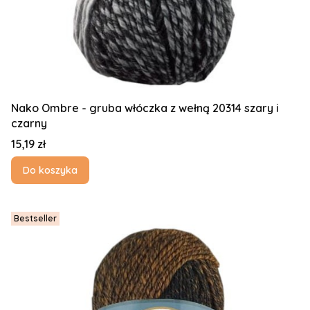
Nako Ombre - gruba włóczka z wełną 20314 szary i
czarny
Cena
15,19 zł
Do koszyka
Bestseller