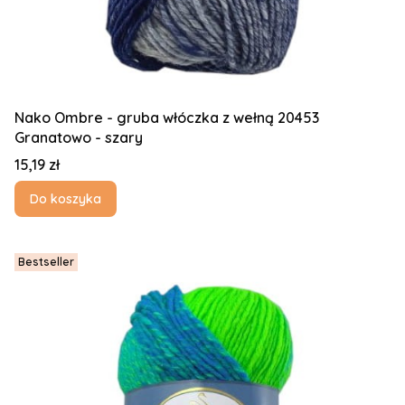
Nako Ombre - gruba włóczka z wełną 20453
Granatowo - szary
Cena
15,19 zł
Do koszyka
Bestseller