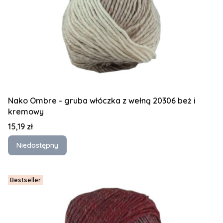
Nako Ombre - gruba włóczka z wełną 20306 beż i
kremowy
Cena
15,19 zł
Niedostępny
Bestseller