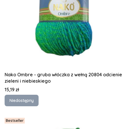
Nako Ombre - gruba włóczka z wełną 20804 odcienie
zieleni i niebieskiego
Cena
15,19 zł
Niedostępny
Bestseller