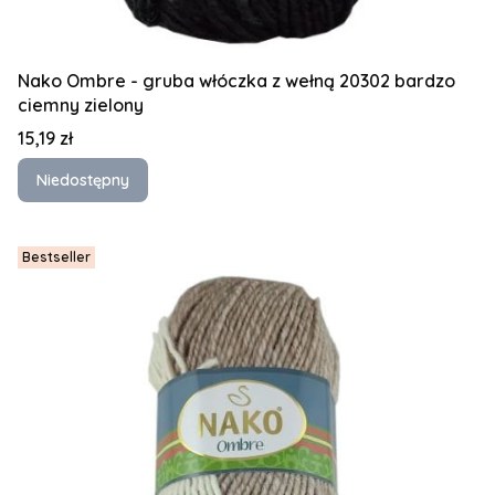
Nako Ombre - gruba włóczka z wełną 20302 bardzo
ciemny zielony
Cena
15,19 zł
Niedostępny
Bestseller