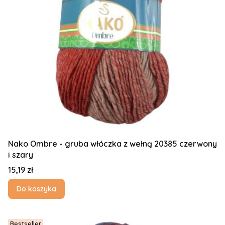
Nako Ombre - gruba włóczka z wełną 20385 czerwony
i szary
Cena
15,19 zł
Do koszyka
Bestseller