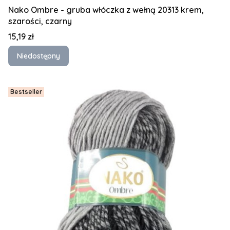
Nako Ombre - gruba włóczka z wełną 20313 krem,
szarości, czarny
Cena
15,19 zł
Niedostępny
Bestseller