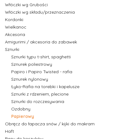
Włóczki wg Grubości
Włóczki wg składu/przeznaczenia
Kordonki
Wielkanoc
Akcesoria
Amigurimi / akcesoria do zabawek
Sznurki
Sznurki typu t-shirt, spaghetti
Sznurek poliestrowy
Papiro i Papiro Twisted - rafia
Sznurek nylonowy
Łyko-Rafia na torebki i kapelusze
Sznurki z rdzeniem, plecione
Sznurki do rozczesywania
Ozdobny
Papierowy
Obręcz do łapacza snów / kijki do makram
Haft
Bazy do koszyków