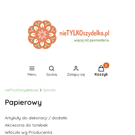
Produkty w koszyk
Otwórz wyszukiwarkę
Menu
Szukaj
Zaloguj się
Koszyk
nieTYLKOszydelko.pl
Sznurki
Papierowy
Artykuły do dekoracji / dodatki
Akcesoria do torebek
Włóczki wg Producenta