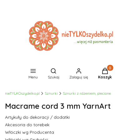
Produkty w koszyk
Otwórz wyszukiwarkę
Menu
Szukaj
Zaloguj się
Koszyk
nieTYLKOszydelko.pl
Sznurki
Sznurki z rdzeniem, plecione
Macrame cord 3 mm YarnArt
Artykuły do dekoracji / dodatki
Akcesoria do torebek
Włóczki wg Producenta
Włóczki wg Grubości