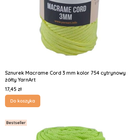
Sznurek Macrame Cord 3 mm kolor 754 cytrynowy
żółty YarnArt
Cena
17,45 zł
Do koszyka
Bestseller