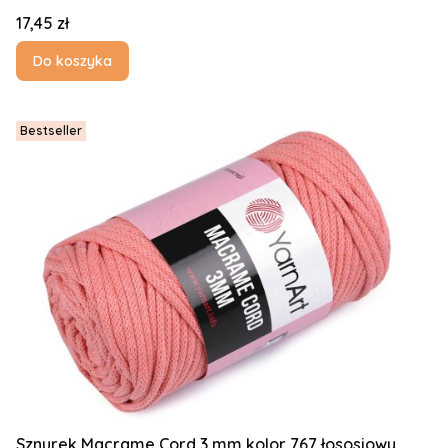
Cena
17,45 zł
Do koszyka
Bestseller
Sznurek Macrame Cord 3 mm kolor 767 łososiowy