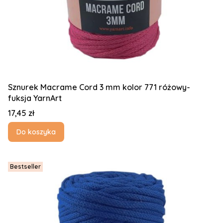
Sznurek Macrame Cord 3 mm kolor 771 różowy-
fuksja YarnArt
Cena
17,45 zł
Do koszyka
Bestseller