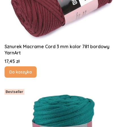
Sznurek Macrame Cord 3 mm kolor 781 bordowy
YarnArt
Cena
17,45 zł
Do koszyka
Bestseller