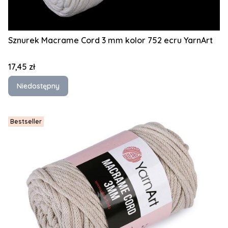
Sznurek Macrame Cord 3 mm kolor 752 ecru YarnArt
Cena
17,45 zł
Niedostępny
Bestseller