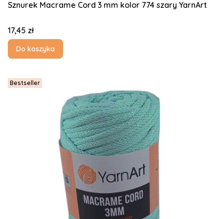
Sznurek Macrame Cord 3 mm kolor 774 szary YarnArt
Cena
17,45 zł
Do koszyka
Bestseller