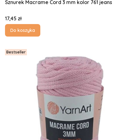
Sznurek Macrame Cord 3 mm kolor 761 jeans
Cena
17,45 zł
Do koszyka
Bestseller