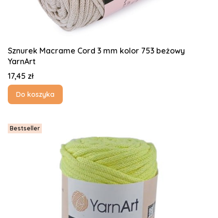
Sznurek Macrame Cord 3 mm kolor 753 beżowy
YarnArt
Cena
17,45 zł
Do koszyka
Bestseller