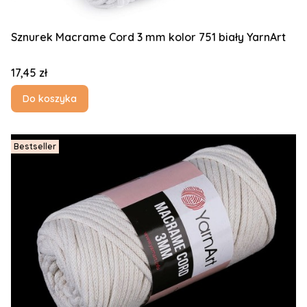
Sznurek Macrame Cord 3 mm kolor 751 biały YarnArt
Cena
17,45 zł
Do koszyka
Bestseller