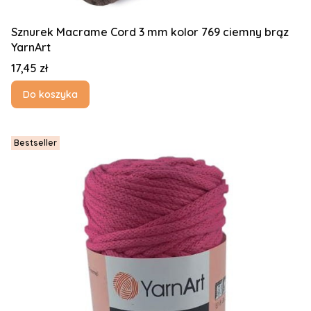
Sznurek Macrame Cord 3 mm kolor 769 ciemny brąz
YarnArt
Cena
17,45 zł
Do koszyka
Bestseller