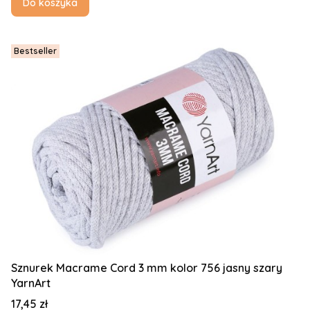
Do koszyka
Bestseller
Sznurek Macrame Cord 3 mm kolor 756 jasny szary
YarnArt
Cena
17,45 zł