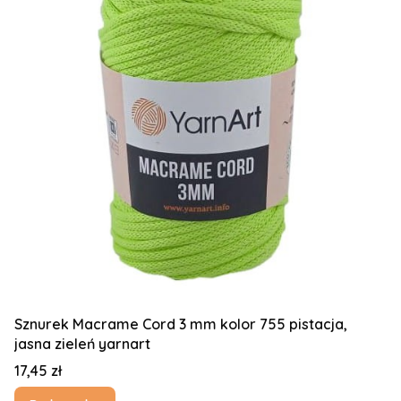
Sznurek Macrame Cord 3 mm kolor 755 pistacja,
jasna zieleń yarnart
Cena
17,45 zł