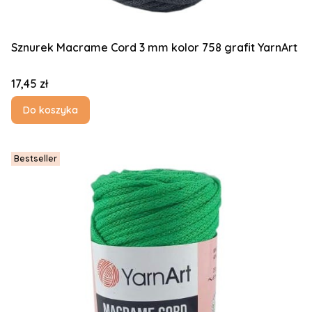
Sznurek Macrame Cord 3 mm kolor 758 grafit YarnArt
Cena
17,45 zł
Do koszyka
Bestseller