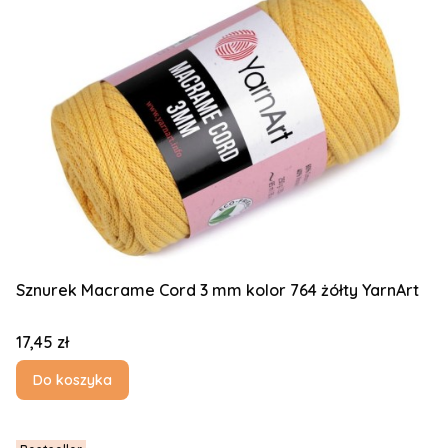
Sznurek Macrame Cord 3 mm kolor 764 żółty YarnArt
Cena
17,45 zł
Do koszyka