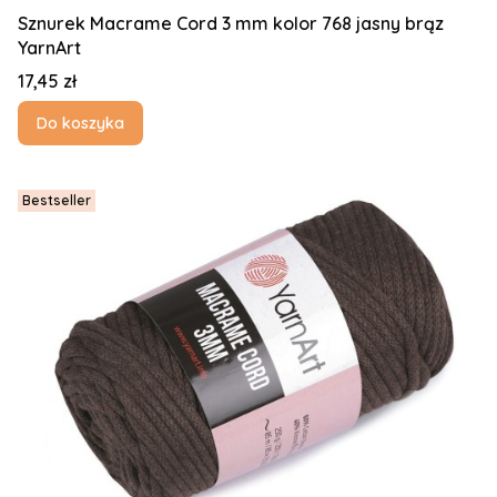
Sznurek Macrame Cord 3 mm kolor 768 jasny brąz
YarnArt
Cena
17,45 zł
Do koszyka
Bestseller