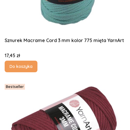
Sznurek Macrame Cord 3 mm kolor 775 mięta YarnArt
Cena
17,45 zł
Do koszyka
Bestseller