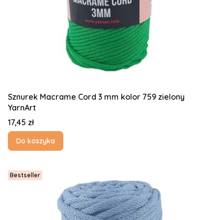
Sznurek Macrame Cord 3 mm kolor 759 zielony
YarnArt
Cena
17,45 zł
Do koszyka
Bestseller