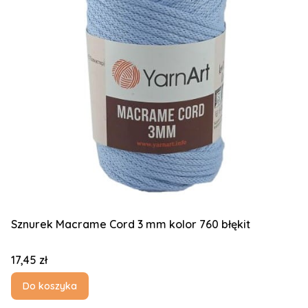
Sznurek Macrame Cord 3 mm kolor 760 błękit
Cena
17,45 zł
Do koszyka