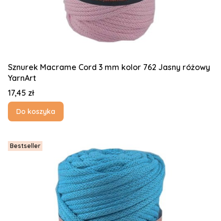
Sznurek Macrame Cord 3 mm kolor 762 Jasny różowy
YarnArt
Cena
17,45 zł
Do koszyka
Bestseller