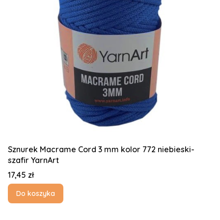
Sznurek Macrame Cord 3 mm kolor 772 niebieski-
szafir YarnArt
Cena
17,45 zł
Do koszyka