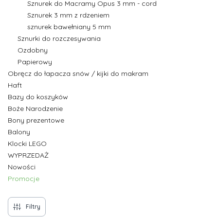
Sznurek do Macramy Opus 3 mm - cord
Sznurek 3 mm z rdzeniem
sznurek bawełniany 5 mm
Sznurki do rozczesywania
Ozdobny
Papierowy
Obręcz do łapacza snów / kijki do makram
Haft
Bazy do koszyków
Boże Narodzenie
Bony prezentowe
Balony
Klocki LEGO
WYPRZEDAŻ
Nowości
Promocje
Koniec menu
Filtry