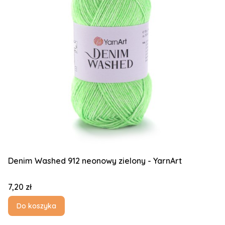
Denim Washed 912 neonowy zielony - YarnArt
Cena
7,20 zł
Do koszyka