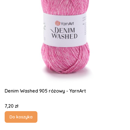
Denim Washed 905 różowy - YarnArt
Cena
7,20 zł
Do koszyka