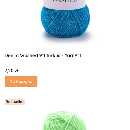
Denim Washed 911 turkus - YarnArt
Cena
7,20 zł
Do koszyka
Bestseller