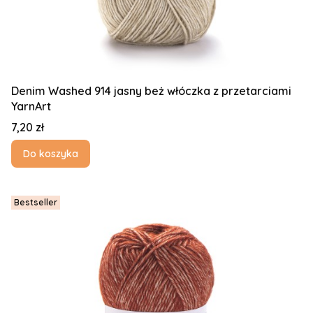
Denim Washed 914 jasny beż włóczka z przetarciami
YarnArt
Cena
7,20 zł
Do koszyka
Bestseller