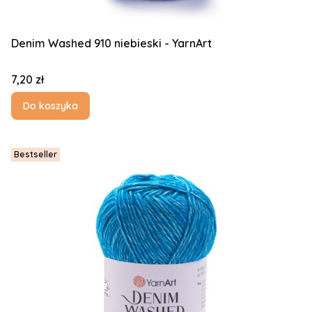
Denim Washed 910 niebieski - YarnArt
Cena
7,20 zł
Do koszyka
Bestseller