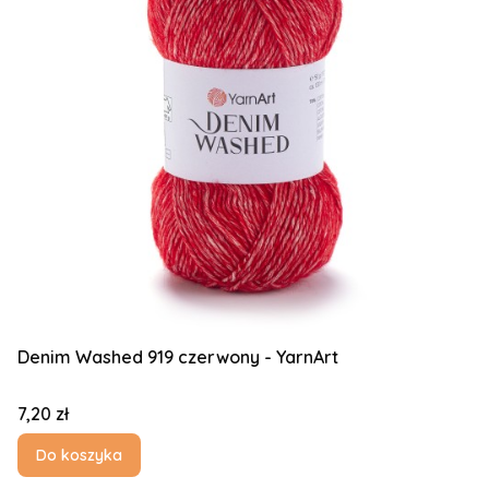
Denim Washed 919 czerwony - YarnArt
Cena
7,20 zł
Do koszyka