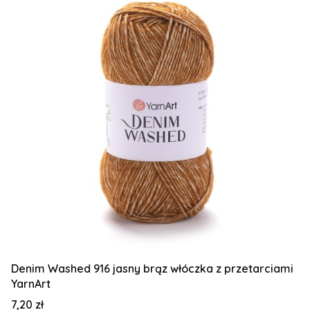
Denim Washed 916 jasny brąz włóczka z przetarciami
YarnArt
Cena
7,20 zł