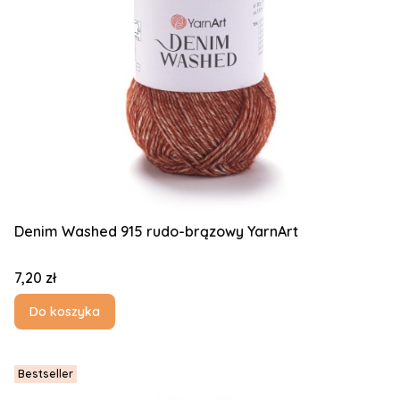
Denim Washed 915 rudo-brązowy YarnArt
Cena
7,20 zł
Do koszyka
Bestseller