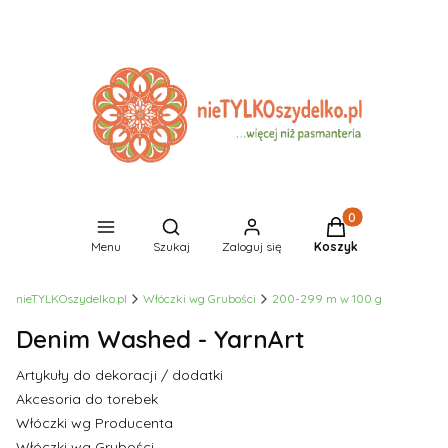
Produkty w koszyk
Otwórz wyszukiwarkę
Menu
Szukaj
Zaloguj się
Koszyk
nieTYLKOszydelko.pl
Włóczki wg Grubości
200-299 m w 100 g
Denim Washed - YarnArt
Artykuły do dekoracji / dodatki
Akcesoria do torebek
Włóczki wg Producenta
Włóczki wg Grubości