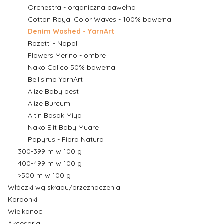
Orchestra - organiczna bawełna
Cotton Royal Color Waves - 100% bawełna
Denim Washed - YarnArt
Rozetti - Napoli
Flowers Merino - ombre
Nako Calico 50% bawełna
Bellisimo YarnArt
Alize Baby best
Alize Burcum
Altin Basak Miya
Nako Elit Baby Muare
Papyrus - Fibra Natura
300-399 m w 100 g
400-499 m w 100 g
>500 m w 100 g
Włóczki wg składu/przeznaczenia
Kordonki
Wielkanoc
Akcesoria