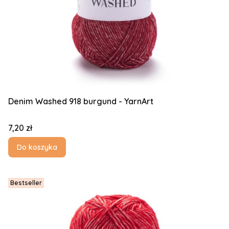
Denim Washed 918 burgund - YarnArt
Cena
7,20 zł
Do koszyka
Bestseller