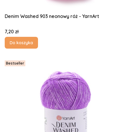
Denim Washed 903 neonowy róż - YarnArt
Cena
7,20 zł
Do koszyka
Bestseller