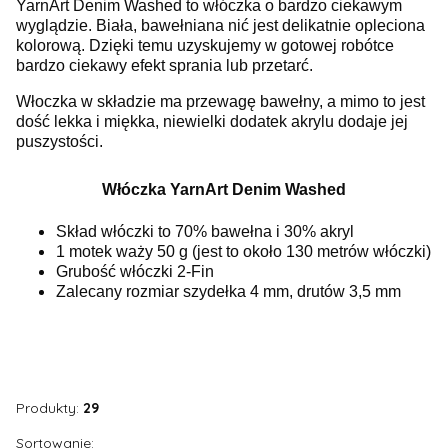
YarnArt Denim Washed to włóczka o bardzo ciekawym
wyglądzie. Biała, bawełniana nić jest delikatnie opleciona
kolorową. Dzięki temu uzyskujemy w gotowej robótce
bardzo ciekawy efekt sprania lub przetarć.
Włoczka w składzie ma przewagę bawełny, a mimo to jest
dość lekka i miękka, niewielki dodatek akrylu dodaje jej
puszystości.
Włóczka YarnArt Denim Washed
Skład włóczki to 70% bawełna i 30% akryl
1 motek waży 50 g (jest to około 130 metrów włóczki)
Grubość włóczki 2-Fin
Zalecany rozmiar szydełka 4 mm, drutów 3,5 mm
Produkty:
29
Lista produktów
Sortowanie: