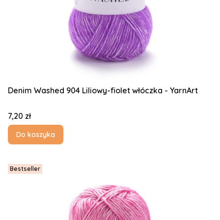
Denim Washed 904 Liliowy-fiolet włóczka - YarnArt
Cena
7,20 zł
Do koszyka
Bestseller