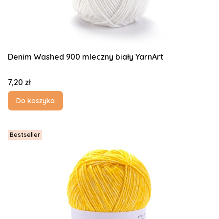
Denim Washed 900 mleczny biały YarnArt
Cena
7,20 zł
Do koszyka
Bestseller