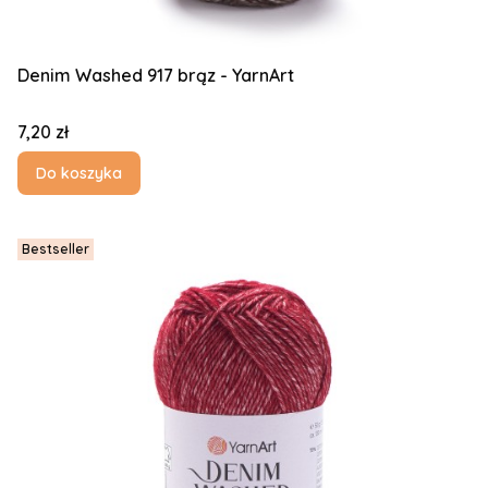
Denim Washed 917 brąz - YarnArt
Cena
7,20 zł
Do koszyka
Bestseller