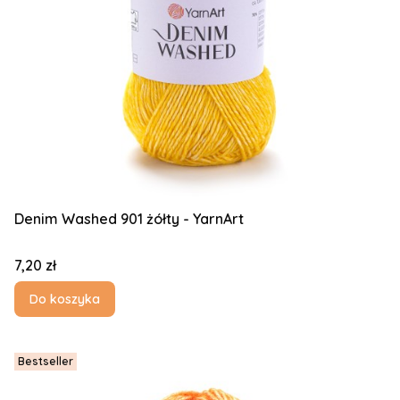
Denim Washed 901 żółty - YarnArt
Cena
7,20 zł
Do koszyka
Bestseller