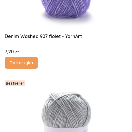
Denim Washed 907 fiolet - YarnArt
Cena
7,20 zł
Do koszyka
Bestseller