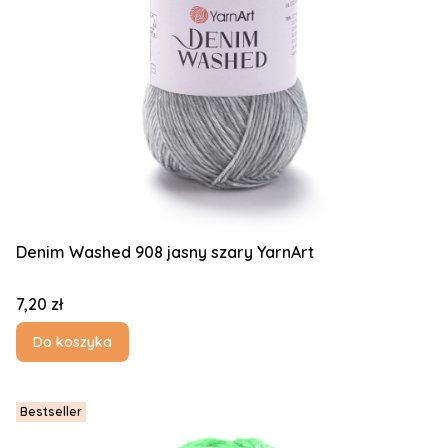
Denim Washed 908 jasny szary YarnArt
Cena
7,20 zł
Do koszyka
Bestseller