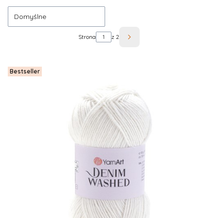
Domyślne
Strona
z 2
Następne produkty
Bestseller