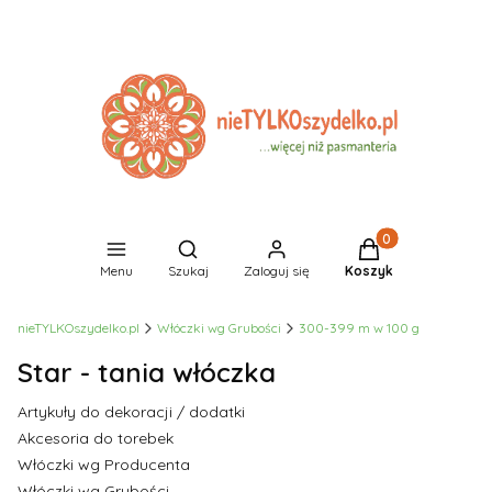
Produkty w koszyk
Otwórz wyszukiwarkę
Menu
Szukaj
Zaloguj się
Koszyk
nieTYLKOszydelko.pl
Włóczki wg Grubości
300-399 m w 100 g
Star - tania włóczka
Artykuły do dekoracji / dodatki
Akcesoria do torebek
Włóczki wg Producenta
Włóczki wg Grubości