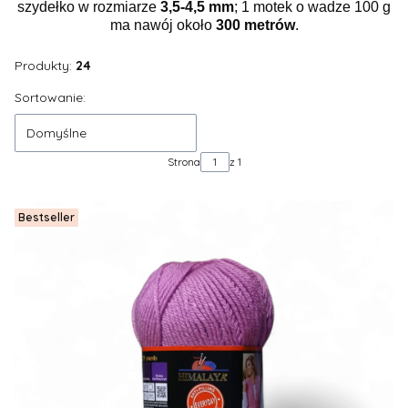
szydełko w rozmiarze
3,5-4,5 mm
; 1 motek o wadze 100 g
ma nawój około
300 metrów
.
Produkty:
24
Lista produktów
Sortowanie:
Domyślne
Strona
z 1
Bestseller