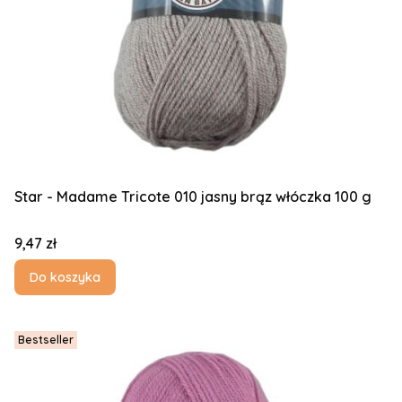
Star - Madame Tricote 010 jasny brąz włóczka 100 g
Cena
9,47 zł
Do koszyka
Bestseller