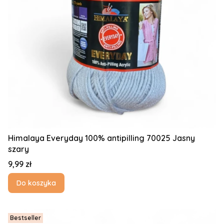
Himalaya Everyday 100% antipilling 70025 Jasny
szary
Cena
9,99 zł
Do koszyka
Bestseller