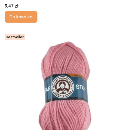
Cena
9,47 zł
Do koszyka
Bestseller