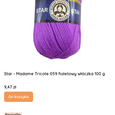
Star - Madame Tricote 059 fioletowy włóczka 100 g
Cena
9,47 zł
Do koszyka
Bestseller