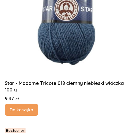
Star - Madame Tricote 018 ciemny niebieski włóczka
100 g
Cena
9,47 zł
Do koszyka
Bestseller