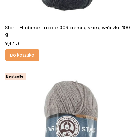
Star - Madame Tricote 009 ciemny szary włóczka 100
g
Cena
9,47 zł
Do koszyka
Bestseller