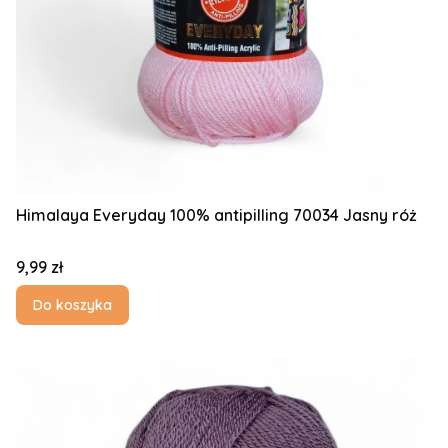
Himalaya Everyday 100% antipilling 70034 Jasny róż
Cena
9,99 zł
Do koszyka