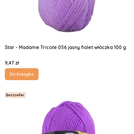
Star - Madame Tricote 056 jasny fiolet włóczka 100 g
Cena
9,47 zł
Do koszyka
Bestseller