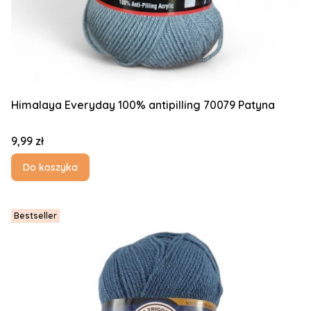
Himalaya Everyday 100% antipilling 70079 Patyna
Cena
9,99 zł
Do koszyka
Bestseller