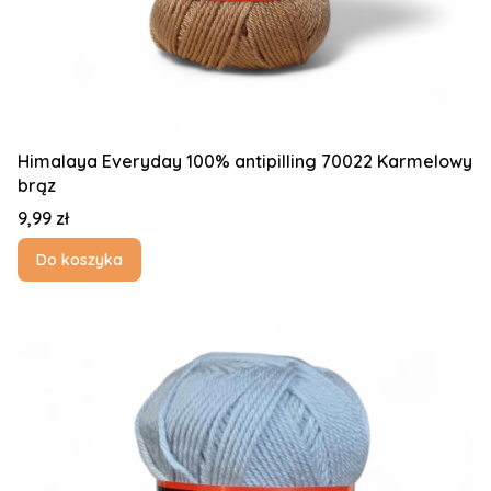
Himalaya Everyday 100% antipilling 70022 Karmelowy
brąz
Cena
9,99 zł
Do koszyka