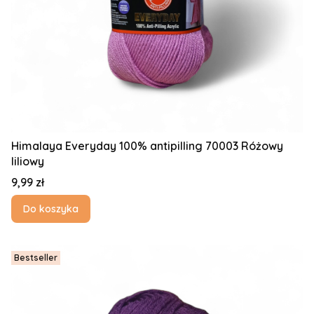
Himalaya Everyday 100% antipilling 70003 Różowy
liliowy
Cena
9,99 zł
Do koszyka
Bestseller