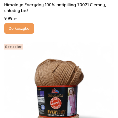
Himalaya Everyday 100% antipilling 70021 CIemny,
chłodny beż
Cena
9,99 zł
Do koszyka
Bestseller