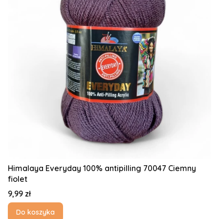
Himalaya Everyday 100% antipilling 70047 Ciemny
fiolet
Cena
9,99 zł
Do koszyka