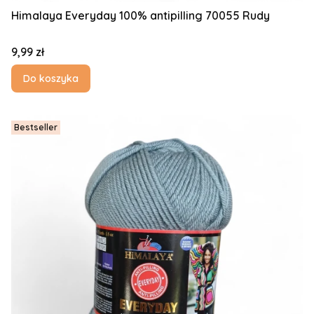
Himalaya Everyday 100% antipilling 70055 Rudy
Cena
9,99 zł
Do koszyka
Bestseller