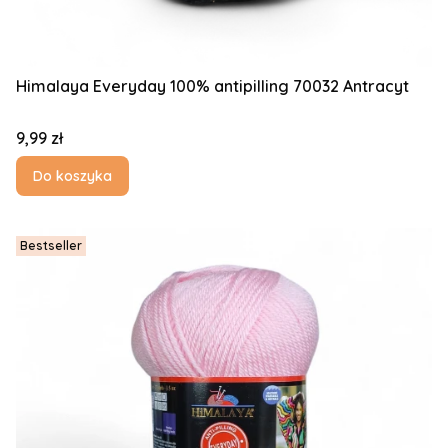
Himalaya Everyday 100% antipilling 70032 Antracyt
Cena
9,99 zł
Do koszyka
Bestseller