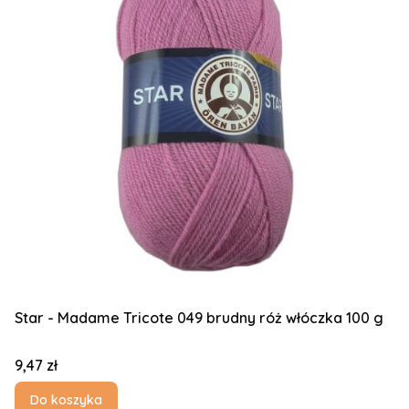
Star - Madame Tricote 049 brudny róż włóczka 100 g
Cena
9,47 zł
Do koszyka