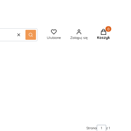
Produkty w kos
Wyczyść
Szukaj
Ulubione
Zaloguj się
Koszyk
Strona
z 1