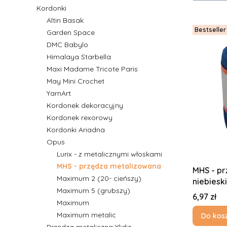
Kordonki
Altin Basak
Bestseller
Garden Space
DMC Babylo
Himalaya Starbella
Maxi Madame Tricote Paris
May Mini Crochet
YarnArt
Kordonek dekoracyjny
Kordonek rexorowy
Kordonki Ariadna
Opus
Lurix - z metalicznymi włoskami
MHS - przędza metalizowana
MHS - p
Maximum 2 (20- cieńszy)
niebiesk
Maximum 5 (grubszy)
Cena
6,97 zł
Maximum
Maximum metalic
Do kos