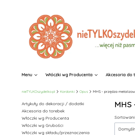
Menu
Włóczki wg Producenta
Akcesoria do 
nieTYLKOszydelko.pl
Kordonki
Opus
MHS - przędza metalizo
MHS 
Artykuły do dekoracji / dodatki
Akcesoria do torebek
Lista
Sortowani
Włóczki wg Producenta
Włóczki wg Grubości
Domyśl
Włóczki wg składu/przeznaczenia