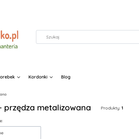
torebek
Kordonki
Blog
wana
- przędza metalizowana
Produkty:
1
 produktów
e:
ne