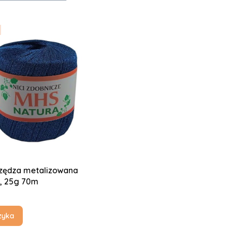
rzędza metalizowana
i, 25g 70m
zyka