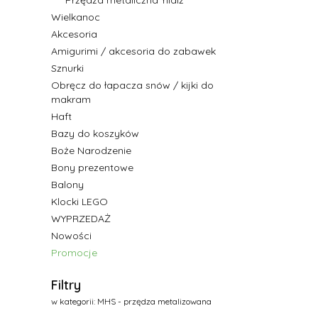
Przędza metaliczna Ylidiz
Wielkanoc
Akcesoria
Amigurimi / akcesoria do zabawek
Sznurki
Obręcz do łapacza snów / kijki do
makram
Haft
Bazy do koszyków
Boże Narodzenie
Bony prezentowe
Balony
Klocki LEGO
WYPRZEDAŻ
Nowości
Promocje
Koniec menu
Filtry
w kategorii: MHS - przędza metalizowana