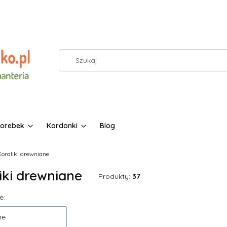
torebek
Kordonki
Blog
Koraliki drewniane
iki drewniane
Produkty:
37
 produktów
e:
ne