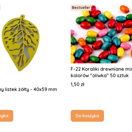
Bestseller
F-22 Koraliki drewniane mi
kolorów "oliwka" 50 sztuk
Cena
1,50 zł
y listek żółty - 40x59 mm
zyka
Do koszyka