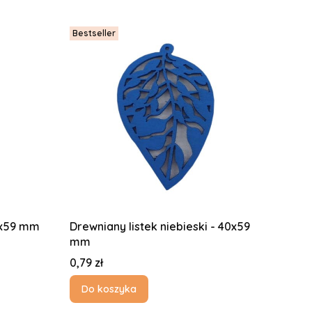
Bestseller
40x59 mm
Drewniany listek niebieski - 40x59
mm
Cena
0,79 zł
Do koszyka