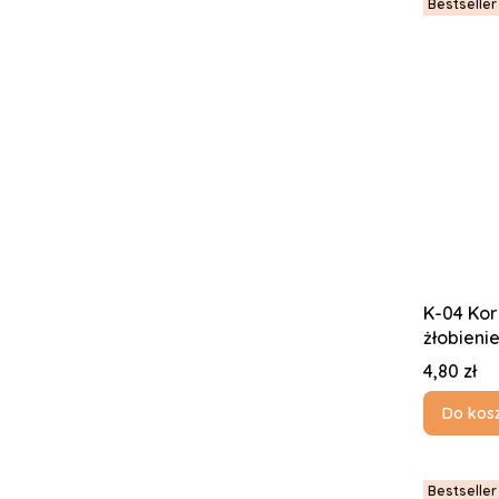
Bestseller
K-04 Kor
żłobienie
Cena
4,80 zł
Do kos
Bestseller