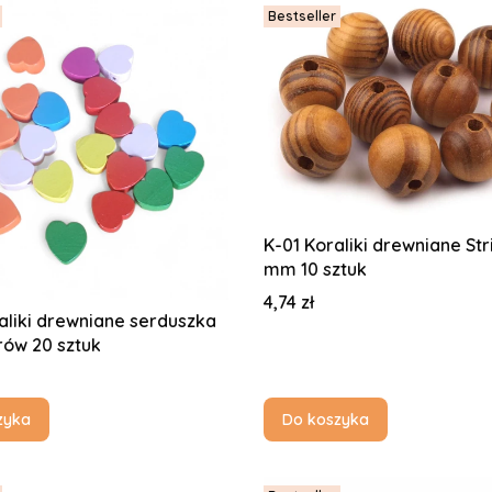
Bestseller
K-01 Koraliki drewniane St
mm 10 sztuk
Cena
4,74 zł
aliki drewniane serduszka
rów 20 sztuk
zyka
Do koszyka