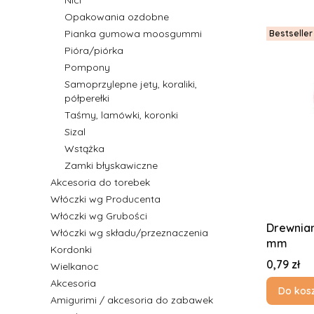
Nici
Opakowania ozdobne
Pianka gumowa moosgummi
Bestseller
Pióra/piórka
Pompony
Samoprzylepne jety, koraliki,
półperełki
Taśmy, lamówki, koronki
Sizal
Wstążka
Zamki błyskawiczne
Akcesoria do torebek
Włóczki wg Producenta
Włóczki wg Grubości
Drewnian
Włóczki wg składu/przeznaczenia
mm
Kordonki
Cena
0,79 zł
Wielkanoc
Akcesoria
Do kos
Amigurimi / akcesoria do zabawek