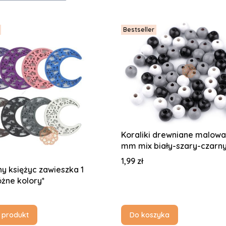
Bestseller
Koraliki drewniane malowa
mm mix biały-szary-czarny 
DK-10-06
Cena
1,99 zł
y księżyc zawieszka 1
óżne kolory*
 produkt
Do koszyka