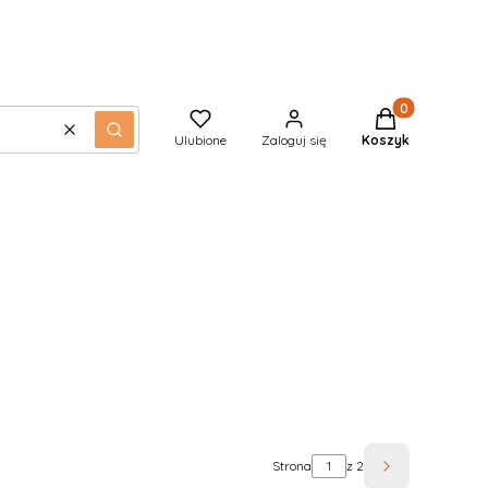
Produkty w kos
Wyczyść
Szukaj
Ulubione
Zaloguj się
Koszyk
Strona
z 2
Następne pro