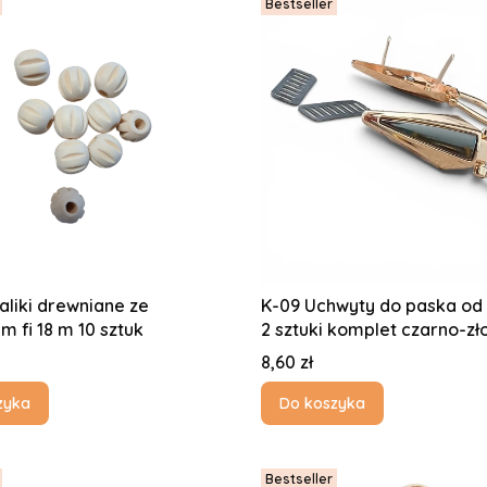
Bestseller
aliki drewniane ze
K-09 Uchwyty do paska od 
m fi 18 m 10 sztuk
2 sztuki komplet czarno-zł
Cena
8,60 zł
zyka
Do koszyka
Bestseller