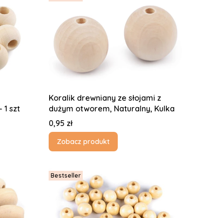
Koralik drewniany ze słojami z
otworem do przewlekania - 1 szt
dużym otworem, Naturalny, Kulka
Cena
0,95 zł
Zobacz produkt
Bestseller