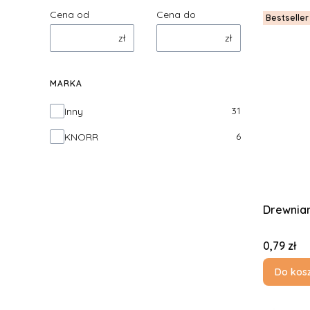
Cena od
Cena do
Bestseller
zł
zł
MARKA
Marka
31
Inny
6
KNORR
Drewnian
Cena
0,79 zł
Do kos