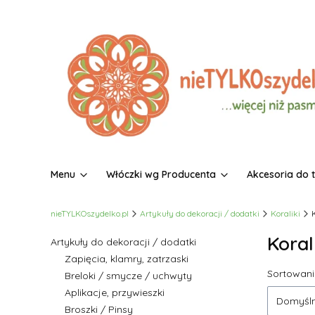
Menu
Włóczki wg Producenta
Akcesoria do 
nieTYLKOszydelko.pl
Artykuły do dekoracji / dodatki
Koraliki
Koral
Artykuły do dekoracji / dodatki
Zapięcia, klamry, zatrzaski
Lista
Sortowani
Breloki / smycze / uchwyty
Aplikacje, przywieszki
Domyśl
Broszki / Pinsy