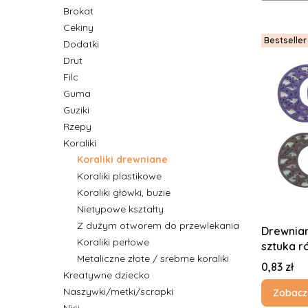
Brokat
Cekiny
Bestseller
Dodatki
Drut
Filc
Guma
Guziki
Rzepy
Koraliki
Koraliki drewniane
Koraliki plastikowe
Koraliki główki, buzie
Nietypowe kształty
Z dużym otworem do przewlekania
Drewnian
Koraliki perłowe
sztuka r
Metaliczne złote / srebrne koraliki
Cena
0,83 zł
Kreatywne dziecko
Naszywki/metki/scrapki
Zobacz