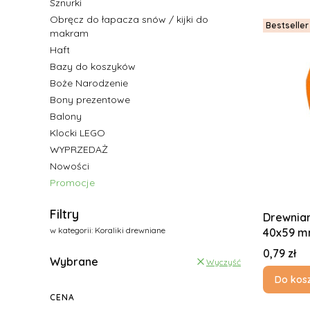
Sznurki
Obręcz do łapacza snów / kijki do
Bestseller
makram
Haft
Bazy do koszyków
Boże Narodzenie
Bony prezentowe
Balony
Klocki LEGO
WYPRZEDAŻ
Nowości
Promocje
Koniec menu
Filtry
Drewnian
w kategorii: Koraliki drewniane
40x59 
Cena
0,79 zł
Wybrane
Wyczyść
Do kos
CENA