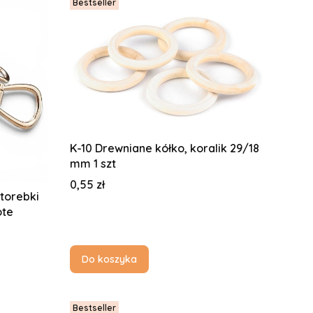
Bestseller
K-10 Drewniane kółko, koralik 29/18
mm 1 szt
Cena
0,55 zł
torebki
ote
Do koszyka
Bestseller