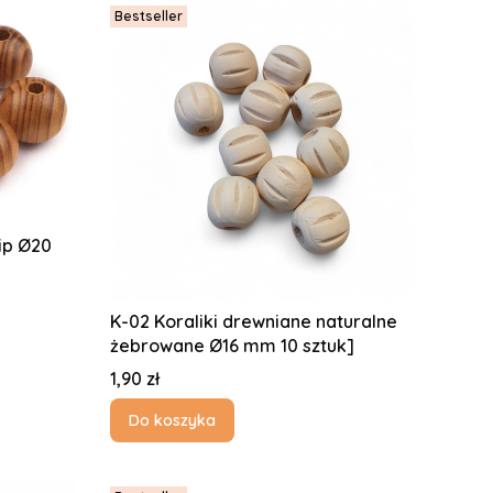
Bestseller
rip Ø20
K-02 Koraliki drewniane naturalne
żebrowane Ø16 mm 10 sztuk]
Cena
1,90 zł
Do koszyka