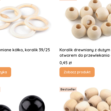
wniane kółko, koralik 39/25
Koralik drewniany z dużym
Cena
0,45 zł
zyka
Zobacz produkt
Bestseller