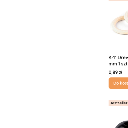
K-11 Dre
mm 1 szt
Cena
0,89 zł
Do kos
Bestseller