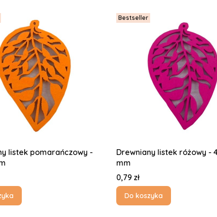
Bestseller
y listek pomarańczowy -
Drewniany listek różowy - 
mm
mm
Cena
0,79 zł
zyka
Do koszyka