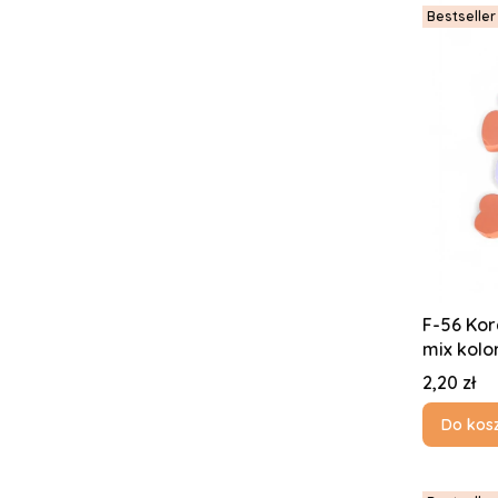
Bestseller
F-56 Kor
mix kolo
Cena
2,20 zł
Do kos