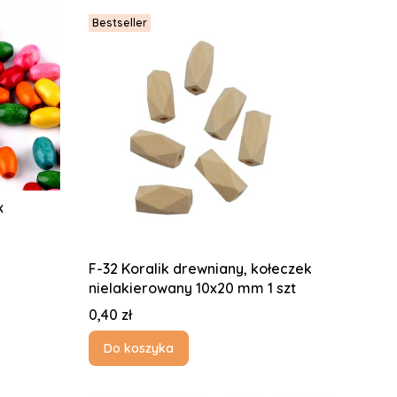
Bestseller
x
F-32 Koralik drewniany, kołeczek
nielakierowany 10x20 mm 1 szt
Cena
0,40 zł
Do koszyka