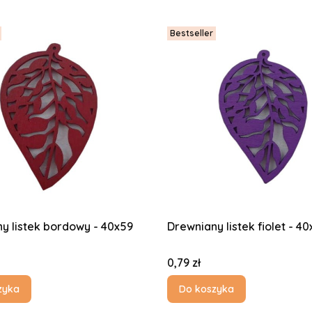
Bestseller
y listek bordowy - 40x59
Drewniany listek fiolet - 
Cena
0,79 zł
zyka
Do koszyka