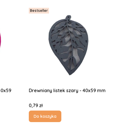
Bestseller
40x59
Drewniany listek szary - 40x59 mm
Cena
0,79 zł
Do koszyka