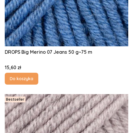
DROPS Big Merino 07 Jeans 50 g~75 m
Cena
15,60 zł
Do koszyka
Bestseller