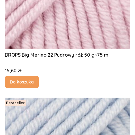
DROPS Big Merino 22 Pudrowy róż 50 g~75 m
Cena
15,60 zł
Do koszyka
Bestseller