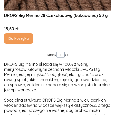
DROPS Big Merino 28 Czekoladowy (kakaowiec) 50 g
Cena
15,60 zł
Do koszyka
Strona
z 1
DROPS Big Merino składa się w 100% z wełny
merynosów. Głównymi cechami włóczki DROPS Big
Merino jest jej miękkość, objętość, elastyczność oraz
równy splot jakim charakteryzuje się gotowa dzianina,
co sprawia, że idealnie nadaje się na wzory strukturalne
jak np. warkocze.
Specjalna struktura DROPS Big Merino z wielu cienkich
włókien zapewnia włóczce większą elastyczność. Z tego
powodu jest szczególnie ważne, aby próbka miała