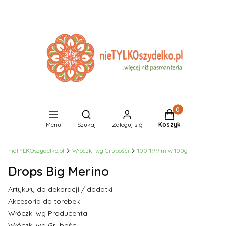
Produkty w koszyk
Otwórz wyszukiwarkę
Menu
Szukaj
Zaloguj się
Koszyk
nieTYLKOszydelko.pl
Włóczki wg Grubości
100-199 m w 100g
Drops Big Merino
Artykuły do dekoracji / dodatki
Akcesoria do torebek
Włóczki wg Producenta
Włóczki wg Grubości