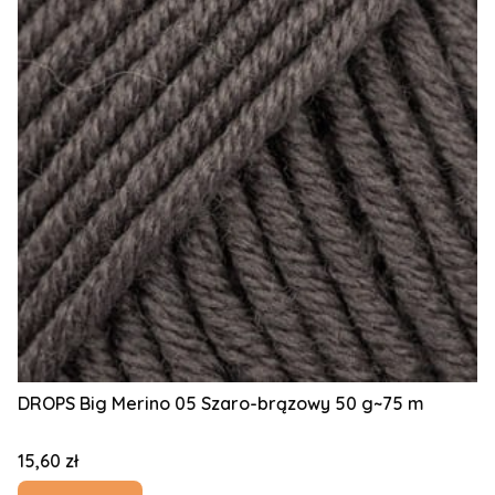
DROPS Big Merino 05 Szaro-brązowy 50 g~75 m
Cena
15,60 zł