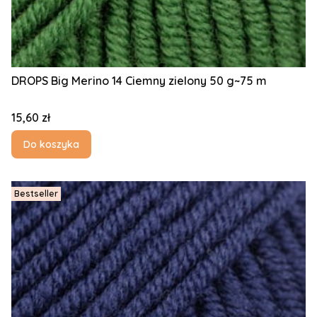
DROPS Big Merino 14 Ciemny zielony 50 g~75 m
Cena
15,60 zł
Do koszyka
Bestseller