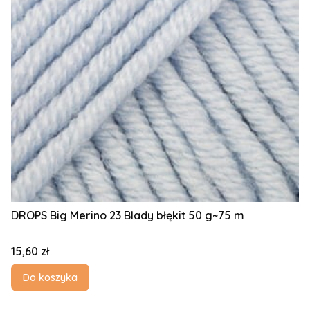
DROPS Big Merino 23 Blady błękit 50 g~75 m
Cena
15,60 zł
Do koszyka