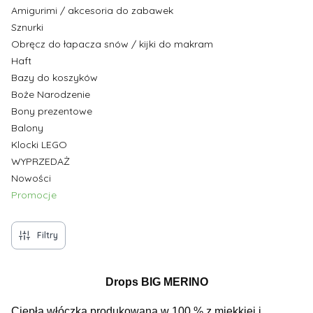
Amigurimi / akcesoria do zabawek
Sznurki
Obręcz do łapacza snów / kijki do makram
Haft
Bazy do koszyków
Boże Narodzenie
Bony prezentowe
Balony
Klocki LEGO
WYPRZEDAŻ
Nowości
Promocje
Koniec menu
Filtry
Drops BIG MERINO
Ciepła włóczka produkowana w 100 % z miękkiej i