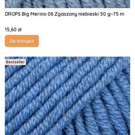
DROPS Big Merino 06 Zgaszony niebieski 50 g~75 m
Cena
15,60 zł
Do koszyka
Bestseller