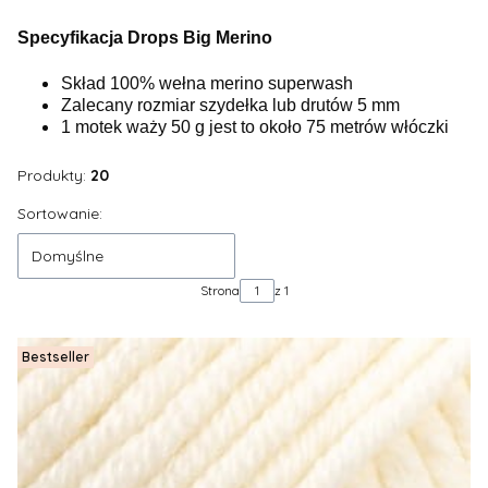
Specyfikacja Drops Big Merino
Skład 100% wełna merino superwash
Zalecany rozmiar szydełka lub drutów 5 mm
1 motek waży 50 g jest to około 75 metrów włóczki
Produkty:
20
Lista produktów
Sortowanie:
Domyślne
Strona
z 1
Bestseller