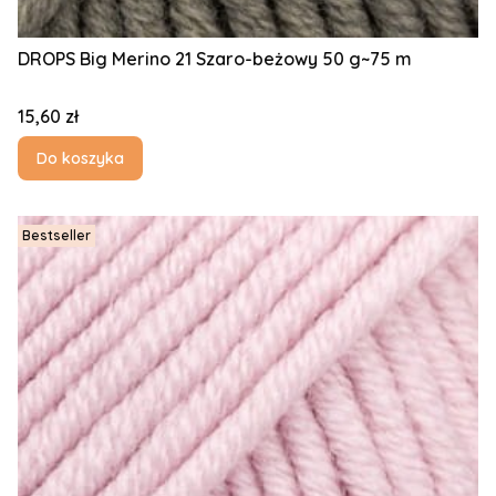
DROPS Big Merino 21 Szaro-beżowy 50 g~75 m
Cena
15,60 zł
Do koszyka
Bestseller