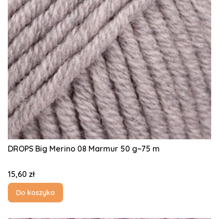
DROPS Big Merino 08 Marmur 50 g~75 m
Cena
15,60 zł
Do koszyka