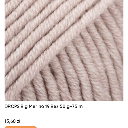
DROPS Big Merino 19 Beż 50 g~75 m
Cena
15,60 zł