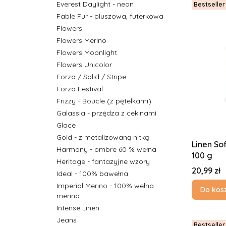
Everest Daylight - neon
Bestseller
Fable Fur - pluszowa, futerkowa
Flowers
Flowers Merino
Flowers Moonlight
Flowers Unicolor
Forza / Solid / Stripe
Forza Festival
Frizzy - Boucle (z pętelkami)
Galassia - przędza z cekinami
Glace
Gold - z metalizowaną nitką
Linen So
Harmony - ombre 60 % wełna
100 g
Heritage - fantazyjne wzory
Cena
20,99 zł
Ideal - 100% bawełna
Imperial Merino - 100% wełna
Do kos
merino
Intense Linen
Jeans
Bestseller