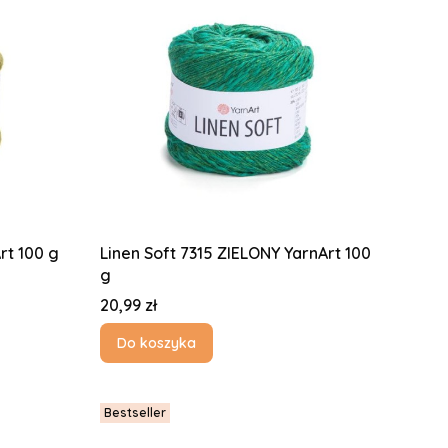
4 KHAKI YarnArt 100 g
Linen Soft 7315 ZIELONY YarnArt 100
g
Cena
20,99 zł
Do koszyka
Bestseller