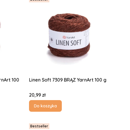
rnArt 100
Linen Soft 7309 BRĄZ YarnArt 100 g
Cena
20,99 zł
Do koszyka
Bestseller