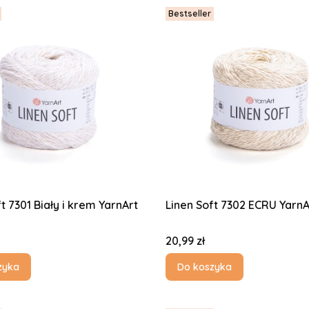
Bestseller
t 7301 Biały i krem YarnArt
Linen Soft 730
Cena
20,99 zł
zyka
Do koszyka