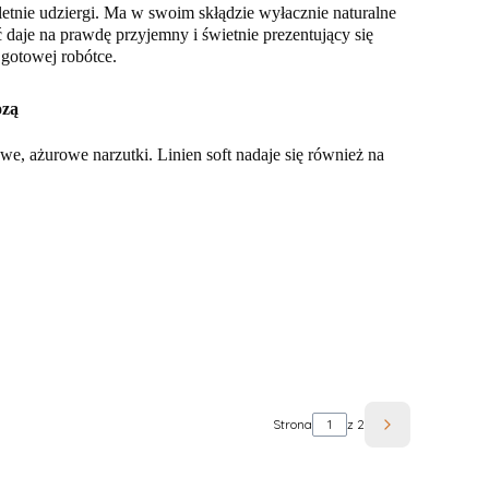
etnie udziergi. Ma w swoim skłądzie wyłacznie naturalne
ć daje na prawdę przyjemny i świetnie prezentujący się
 gotowej robótce.
ozą
owe, ażurowe narzutki. Linien soft nadaje się również na
Strona
z 2
Następne pro