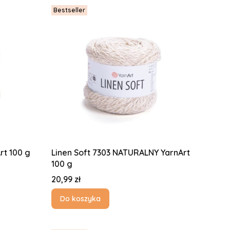
Bestseller
2 ECRU YarnArt 100 g
Linen Soft 7303 NATURALNY YarnArt
100 g
Cena
20,99 zł
Do koszyka