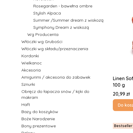
Rosegarden - bawełna ombre
Stylish Alpaca
Summer /Summer dream z wiskozą
Symphony Dream z wiskozą
Wg Producenta
Włóczki wg Grubości
Włóczki wg składu/przeznaczenia
Kordonki
Wielkanoc
Akcesoria
Amigurimi / akcesoria do zabawek
Linen Soft 
Sznurki
100 g
Obręcz do łapacza snów / kijki do
Cena
20,99 zł
makram
Haft
Do kos
Bazy do koszyków
Boże Narodzenie
Bony prezentowe
Bestseller