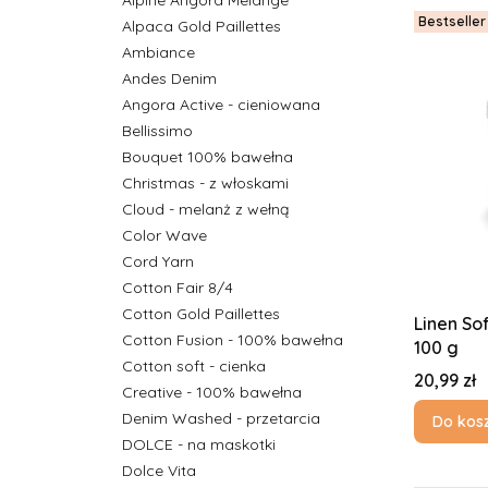
Alpine Angora Melange
Bestseller
Alpaca Gold Paillettes
Ambiance
Andes Denim
Angora Active - cieniowana
Bellissimo
Bouquet 100% bawełna
Christmas - z włoskami
Cloud - melanż z wełną
Color Wave
Cord Yarn
Cotton Fair 8/4
Cotton Gold Paillettes
Linen Sof
Cotton Fusion - 100% bawełna
100 g
Cotton soft - cienka
Cena
20,99 zł
Creative - 100% bawełna
Denim Washed - przetarcia
Do kos
DOLCE - na maskotki
Dolce Vita