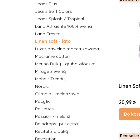
Jeans Plus
Jeans Soft Colors
Jeans Splash / Tropical
Lana Attraente 100% wełna
Lana Fresco
Linen soft - lato
Luxor bawełna maceryzowana
Macrame cotton
Merino Bulky - gruba włóczka
Mirage z wełną
Mohair Trendy
Nordic
Olimpia - melanżowa
Pacyfic
Cena
20,99 zł
Paillettes
Do kos
Passion - melanż
Raindrops -puszysta
Recital z alpaką
Bestseller
Revolution