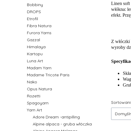
Linen soft
Bobbiny
włókna: le
DROPS
efekt. Prz
Etrofil
Fibra Natura
Furora Yarns
Gazzal
Z włóczki 
Himalaya
wyroby dzi
Kartopu
Luna Art
Specyfika
Madam Yarn
Skł
Madame Tricote Paris
Waga
Nako
Grub
Opus Natura
Rozetti
Lista
Sortowani
Spagoyarn
Yarn Art
Domyśl
Adore Dream -antipilling
Alpine alpaca - gruba włóczka