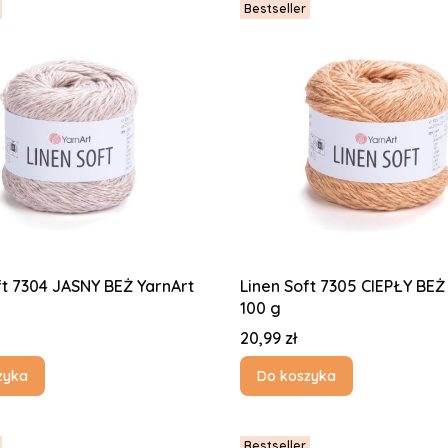
Bestseller
ft 7304 JASNY BEŻ YarnArt
Linen Soft 7305 CIEPŁY BEŻ
100 g
Cena
20,99 zł
zyka
Do koszyka
Bestseller