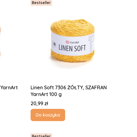
Bestseller
 YarnArt
Linen Soft 7306 ŻÓŁTY, SZAFRAN
YarnArt 100 g
Cena
20,99 zł
Do koszyka
Bestseller