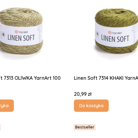
ft 7313 OLIWKA YarnArt 100
Linen Soft 731
Cena
20,99 zł
zyka
Do koszyka
Bestseller