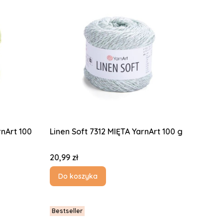
rnArt 100
Linen Soft 7312 MIĘTA YarnArt 100 g
Cena
20,99 zł
Do koszyka
Bestseller