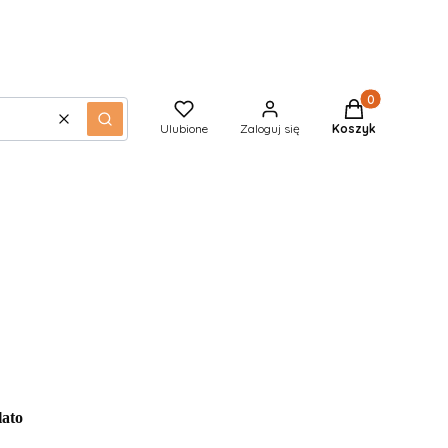
Produkty w kos
Wyczyść
Szukaj
Ulubione
Zaloguj się
Koszyk
lato