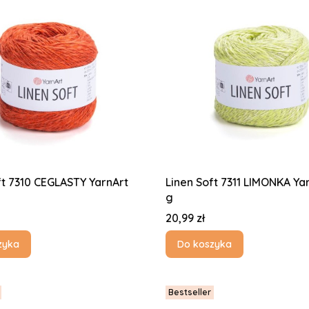
7310 CEGLASTY YarnArt
Linen Soft 7311 LIMONKA Ya
g
Cena
20,99 zł
zyka
Do koszyka
Bestseller