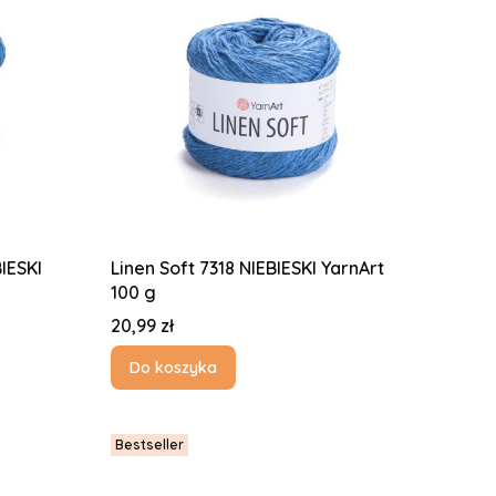
IESKI
Linen Soft 7318 NIEBIESKI YarnArt
100 g
Cena
20,99 zł
Do koszyka
Bestseller