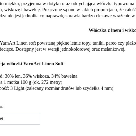
 to miękka, przyjemna w dotyku oraz oddychająca włóczka typowo na l
n, wiskozę i bawełnę. Połączone są one w takich proporcjach, że całoś
ędza nie jest jednolita co naprawdę sprawia bardzo ciekawe wrażenie w
Włóczka z lnem i wisk
YarnArt Linen soft powstaną piękne letnie topy, tuniki, pareo czy plaż
ecięce. Dostępny jest w wersji jednokolorowej oraz melanżowej.
cja włóczki YarnArt Linen Soft
ad: 30% len, 36% wiskoza, 34% bawełna
 1 motka 100 g (ok. 272 metry)
ość: 3 Light (zalecany rozmiar drutów lub szydełka 4 mm)
 produktów
e:
ne