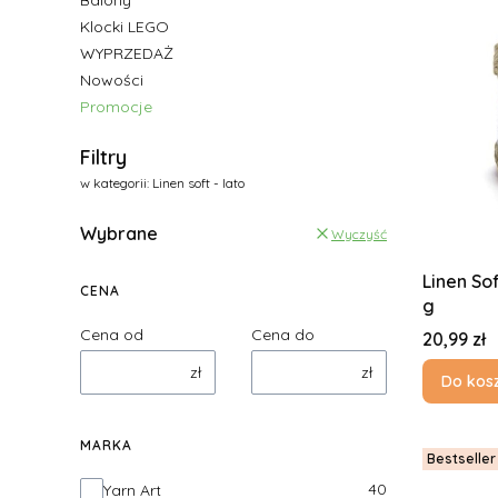
Balony
Klocki LEGO
WYPRZEDAŻ
Nowości
Promocje
Koniec menu
Filtry
w kategorii: Linen soft - lato
Wybrane
Wyczyść
Linen So
CENA
g
Cena od
Cena do
Cena
20,99 zł
zł
zł
Do kos
MARKA
Bestseller
Marka
40
Yarn Art