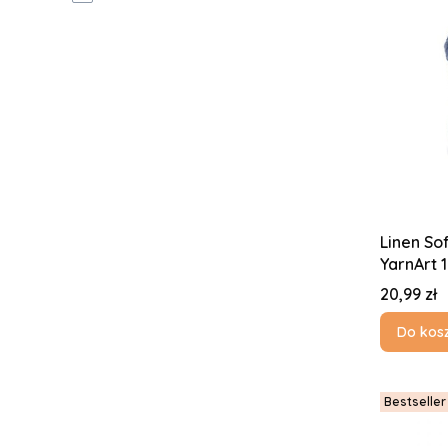
Linen So
YarnArt 
Cena
20,99 zł
Do kos
Bestseller