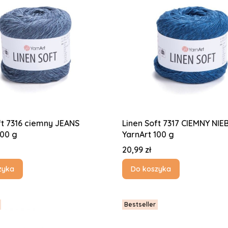
ft 7316 ciemny JEANS
Linen Soft 7317 CIEMNY NIEB
100 g
YarnArt 100 g
Cena
20,99 zł
zyka
Do koszyka
Bestseller