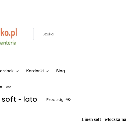
torebek
Kordonki
Blog
t - lato
 soft - lato
Produkty:
40
Linen soft - włóczka na 