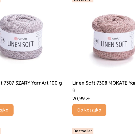
Linen Soft 7307 SZARY YarnArt 100 g
Linen Soft 7308 MOKATE Ya
g
Cena
20,99 zł
zyka
Do koszyka
Bestseller