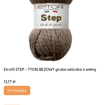
Etrofil STEP - 77036 BEŻOWY gruba włóczka z wełną
Cena
12,17 zł
Do koszyka