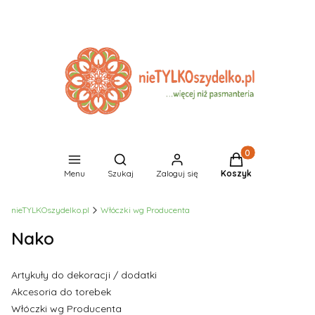
Produkty w koszyk
Otwórz wyszukiwarkę
Menu
Szukaj
Zaloguj się
Koszyk
nieTYLKOszydelko.pl
Włóczki wg Producenta
Nako
Artykuły do dekoracji / dodatki
Akcesoria do torebek
Włóczki wg Producenta