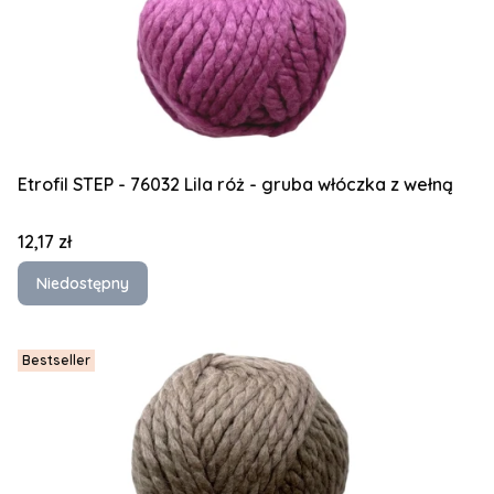
Etrofil STEP - 76032 Lila róż - gruba włóczka z wełną
Cena
12,17 zł
Niedostępny
Bestseller