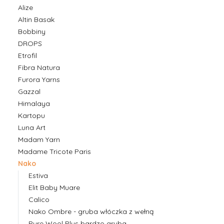
Alize
Altin Basak
Bobbiny
DROPS
Etrofil
Fibra Natura
Furora Yarns
Gazzal
Himalaya
Kartopu
Luna Art
Madam Yarn
Madame Tricote Paris
Nako
Estiva
Elit Baby Muare
Calico
Nako Ombre - gruba włóczka z wełną
Pure Wool Plus bardzo gruba