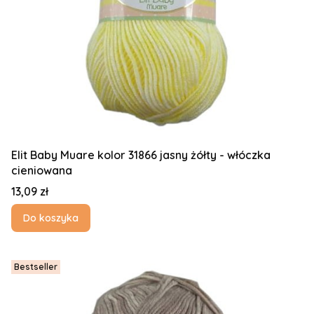
Elit Baby Muare kolor 31866 jasny żółty - włóczka
cieniowana
Cena
13,09 zł
Do koszyka
Bestseller