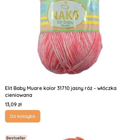
Elit Baby Muare kolor 31710 jasny róż - włóczka
cieniowana
Cena
13,09 zł
Do koszyka
Bestseller