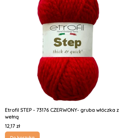
Etrofil STEP - 73176 CZERWONY- gruba włóczka z
wełną
Cena
12,17 zł
Do koszyka