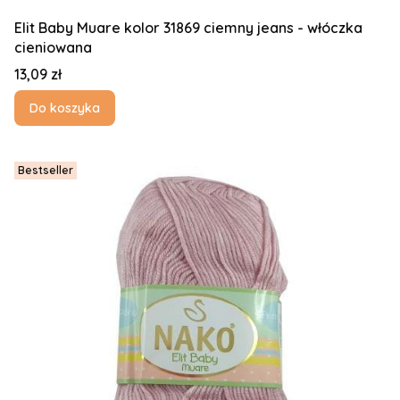
Elit Baby Muare kolor 31869 ciemny jeans - włóczka
cieniowana
Cena
13,09 zł
Do koszyka
Bestseller