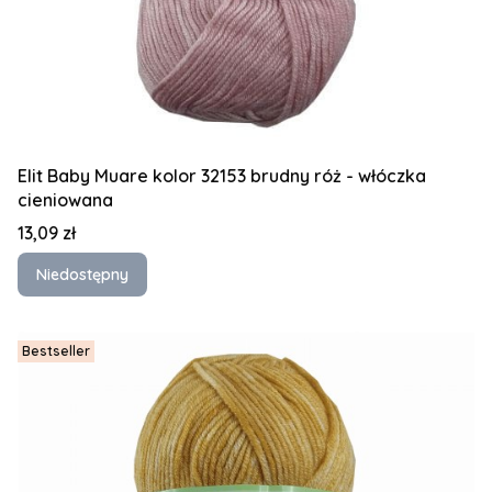
Elit Baby Muare kolor 32153 brudny róż - włóczka
cieniowana
Cena
13,09 zł
Niedostępny
Bestseller