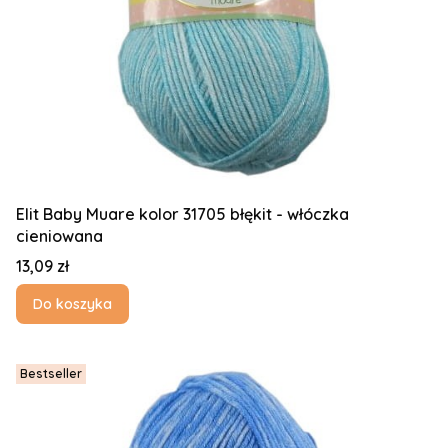
Elit Baby Muare kolor 31705 błękit - włóczka
cieniowana
Cena
13,09 zł
Do koszyka
Bestseller