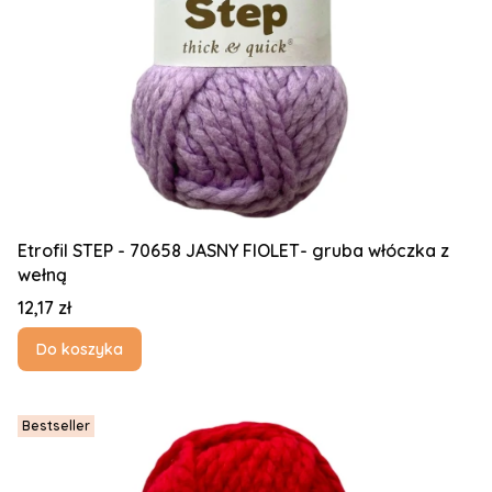
Etrofil STEP - 70658 JASNY FIOLET- gruba włóczka z
wełną
Cena
12,17 zł
Do koszyka
Bestseller