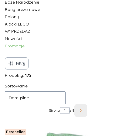
Boże Narodzenie
Bony prezentowe
Balony
Klocki LEGO
WYPRZEDAŻ
Nowości
Promocje
Koniec menu
Filtry
Produkty:
172
Lista produktów
Sortowanie:
Domyślne
Strona
z 8
Następne produkty
Bestseller