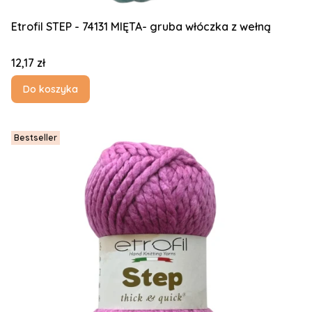
Etrofil STEP - 74131 MIĘTA- gruba włóczka z wełną
Cena
12,17 zł
Do koszyka
Bestseller