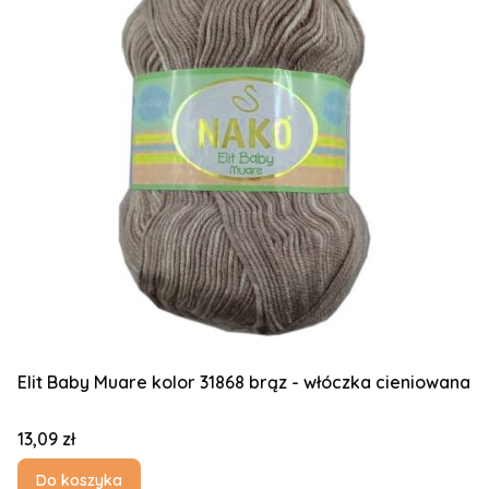
Elit Baby Muare kolor 31868 brąz - włóczka cieniowana
Cena
13,09 zł
Do koszyka