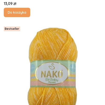
Cena
13,09 zł
Do koszyka
Bestseller