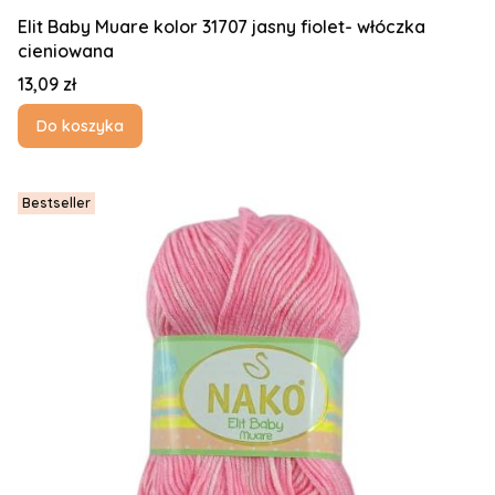
Elit Baby Muare kolor 31707 jasny fiolet- włóczka
cieniowana
Cena
13,09 zł
Do koszyka
Bestseller