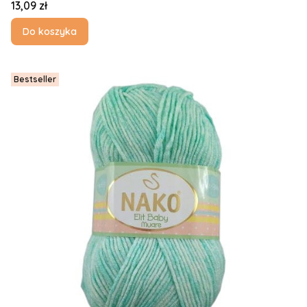
Cena
13,09 zł
Do koszyka
Bestseller