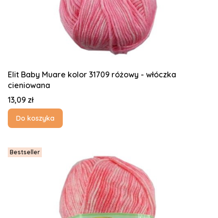
Elit Baby Muare kolor 31709 różowy - włóczka
cieniowana
Cena
13,09 zł
Do koszyka
Bestseller