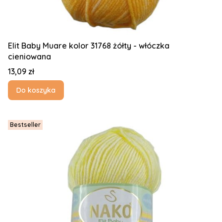
Elit Baby Muare kolor 31768 żółty - włóczka
cieniowana
Cena
13,09 zł
Do koszyka
Bestseller