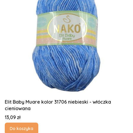
Elit Baby Muare kolor 31706 niebieski - włóczka
cieniowana
Cena
13,09 zł
Do koszyka