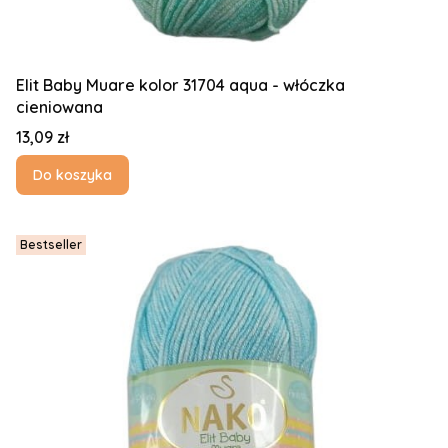
Elit Baby Muare kolor 31704 aqua - włóczka
cieniowana
Cena
13,09 zł
Do koszyka
Bestseller