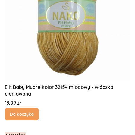
Elit Baby Muare kolor 32154 miodowy - włóczka
cieniowana
Cena
13,09 zł
Do koszyka