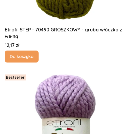
Etrofil STEP - 70490 GROSZKOWY - gruba włóczka z
wełną
Cena
12,17 zł
Do koszyka
Bestseller