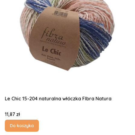
Le Chic 15-204 naturalna włóczka FIbra Natura
Cena
11,87 zł
Do koszyka