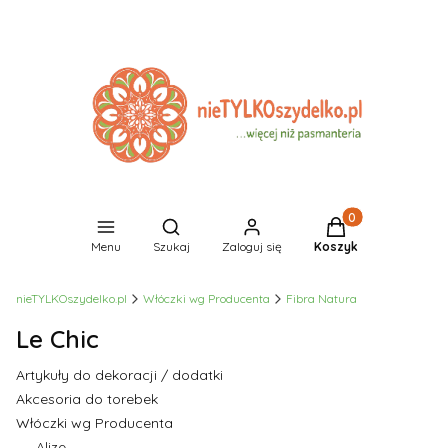
Produkty w koszyk
Otwórz wyszukiwarkę
Menu
Szukaj
Zaloguj się
Koszyk
nieTYLKOszydelko.pl
Włóczki wg Producenta
Fibra Natura
Le Chic
Artykuły do dekoracji / dodatki
Akcesoria do torebek
Włóczki wg Producenta
Alize