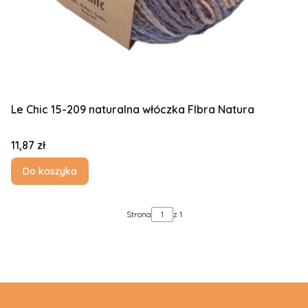
Le Chic 15-209 naturalna włóczka FIbra Natura
Cena
11,87 zł
Do koszyka
Strona
z 1