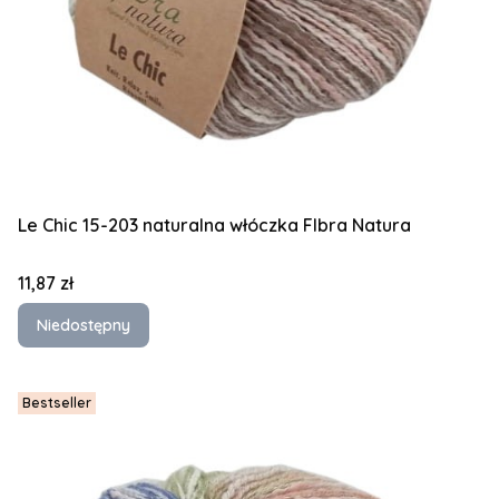
Le Chic 15-203 naturalna włóczka FIbra Natura
Cena
11,87 zł
Niedostępny
Bestseller