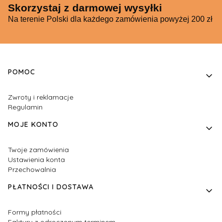
Skorzystaj z darmowej wysyłki
Na terenie Polski dla każdego zamówienia powyżej 200 zł
Linki w stopce
POMOC
Zwroty i reklamacje
Regulamin
MOJE KONTO
Twoje zamówienia
Ustawienia konta
Przechowalnia
PŁATNOŚCI I DOSTAWA
Formy płatności
Faktury z odroczonym terminem