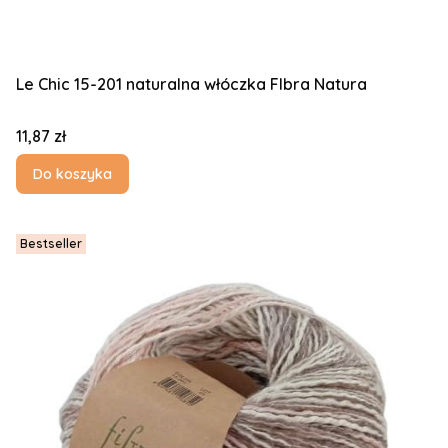
Le Chic 15-201 naturalna włóczka FIbra Natura
Cena
11,87 zł
Do koszyka
Bestseller