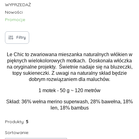
WYPRZEDAŻ
Nowości
Promocje
Koniec menu
Filtry
Le Chic to zwariowana mieszanka naturalnych włókien w
pięknych wielokolorowych motkach. Doskonała włóczka
na oryginalne projekty. Świetnie nadaje się na bluzeczki,
topy sukieneczki. Z uwagi na naturalny skład będzie
dobrym rozwiązaniem dla maluchów.
1 motek - 50 g ~ 120 metrów
Skład: 36% wełna merino superwash, 28% bawełna, 18%
len, 18% bambus
Produkty:
5
Lista produktów
Sortowanie: