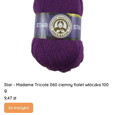
Star - Madame Tricote 060 ciemny fiolet włóczka 100
g
Cena
9,47 zł
Do koszyka