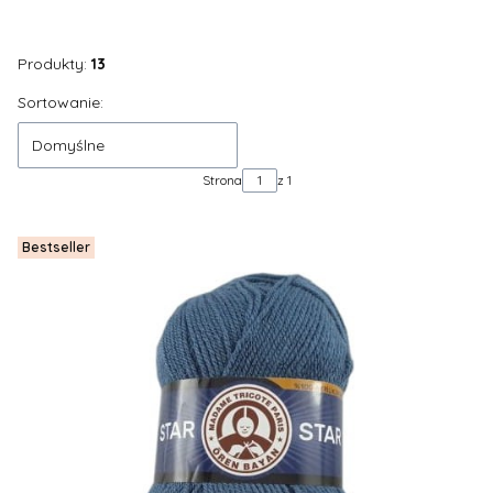
Produkty:
13
Lista produktów
Sortowanie:
Domyślne
Strona
z 1
Bestseller