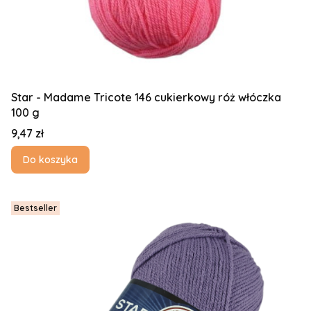
Star - Madame Tricote 146 cukierkowy róż włóczka
100 g
Cena
9,47 zł
Do koszyka
Bestseller