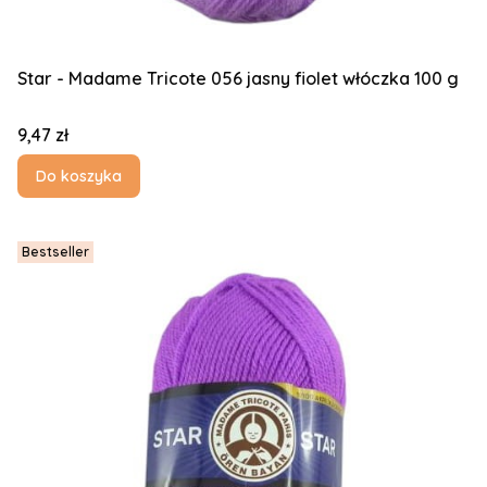
Star - Madame Tricote 056 jasny fiolet włóczka 100 g
Cena
9,47 zł
Do koszyka
Bestseller