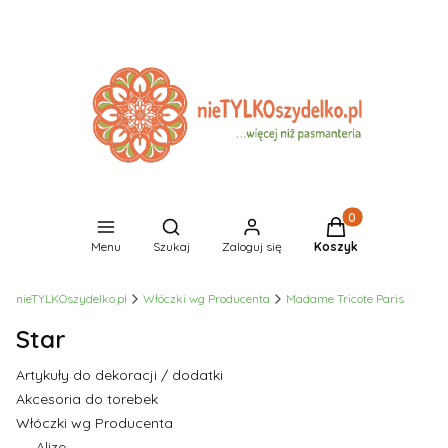
Produkty w koszyk
Otwórz wyszukiwarkę
Menu
Szukaj
Zaloguj się
Koszyk
nieTYLKOszydelko.pl
Włóczki wg Producenta
Madame Tricote Paris
Star
Artykuły do dekoracji / dodatki
Akcesoria do torebek
Włóczki wg Producenta
Alize