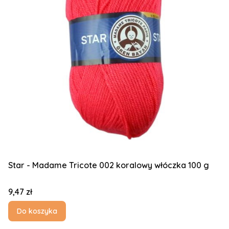
Star - Madame Tricote 002 koralowy włóczka 100 g
Cena
9,47 zł
Do koszyka