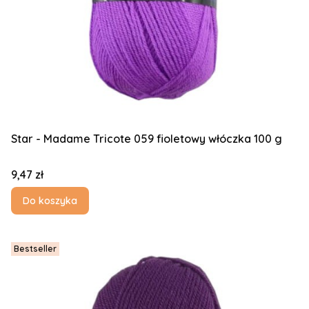
Star - Madame Tricote 059 fioletowy włóczka 100 g
Cena
9,47 zł
Do koszyka
Bestseller