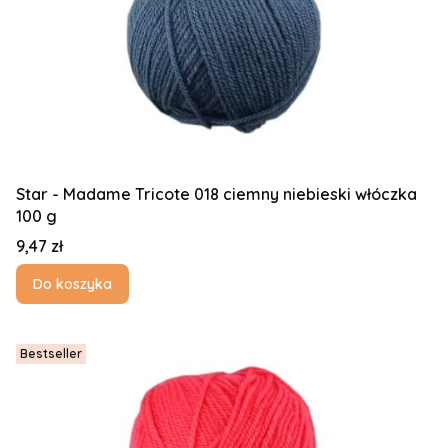
Star - Madame Tricote 018 ciemny niebieski włóczka
100 g
Cena
9,47 zł
Do koszyka
Bestseller