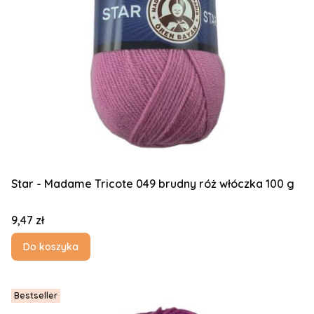
Star - Madame Tricote 049 brudny róż włóczka 100 g
Cena
9,47 zł
Do koszyka
Bestseller