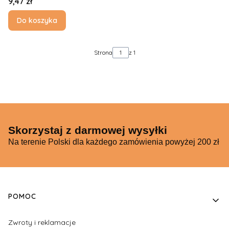
Cena
9,47 zł
Do koszyka
Strona
z 1
Skorzystaj z darmowej wysyłki
Na terenie Polski dla każdego zamówienia powyżej 200 zł
Linki w stopce
POMOC
Zwroty i reklamacje