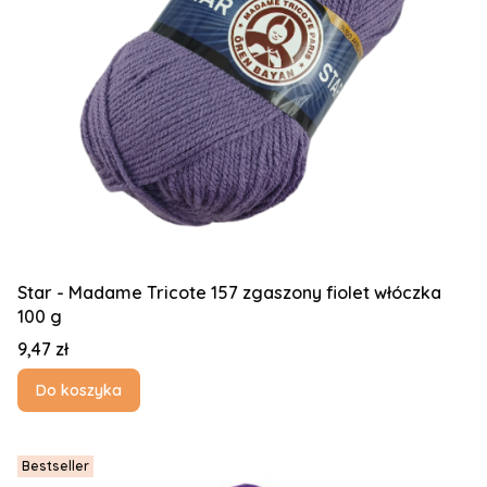
Star - Madame Tricote 157 zgaszony fiolet włóczka
100 g
Cena
9,47 zł
Do koszyka
Bestseller