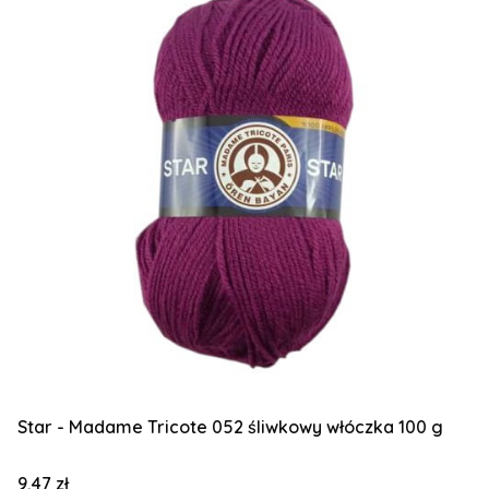
Star - Madame Tricote 052 śliwkowy włóczka 100 g
Cena
9,47 zł