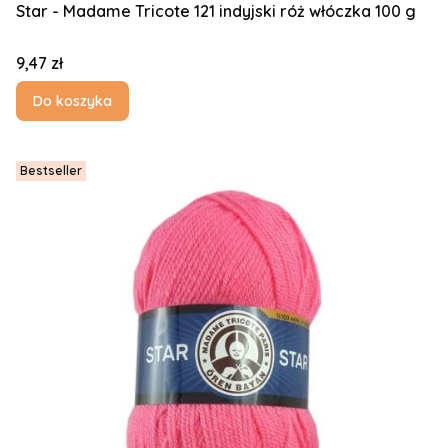
Star - Madame Tricote 121 indyjski róż włóczka 100 g
Cena
9,47 zł
Do koszyka
Bestseller