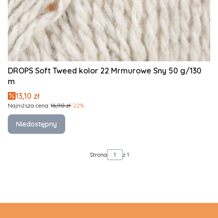
DROPS Soft Tweed kolor 22 Mrmurowe Sny 50 g/130
m
Cena promocyjna
13,10 zł
Najniższa cena:
16,90 zł
-22%
Niedostępny
Strona
z 1