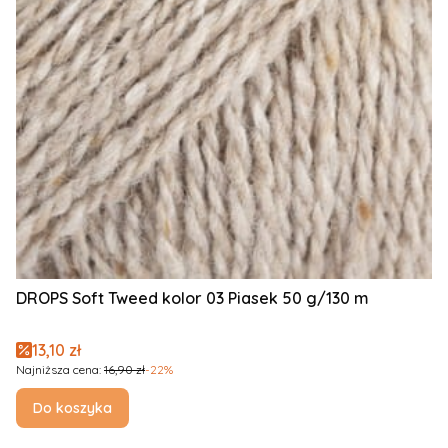
DROPS Soft Tweed kolor 03 Piasek 50 g/130 m
Cena promocyjna
13,10 zł
Najniższa cena:
16,90 zł
-22%
Do koszyka