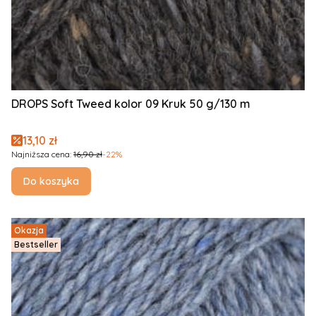
DROPS Soft Tweed kolor 09 Kruk 50 g/130 m
Cena promocyjna
13,10 zł
Najniższa cena:
16,90 zł
-22%
Do koszyka
Okazja
Bestseller