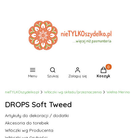
Produkty w koszyk
Otwórz wyszukiwarkę
Menu
Szukaj
Zaloguj się
Koszyk
nieTYLKOszydelko.pl
Włóczki wg składu/przeznaczenia
Wełna Merino
DROPS Soft Tweed
Artykuły do dekoracji / dodatki
Akcesoria do torebek
Włóczki wg Producenta
Włóczki wg Grubości