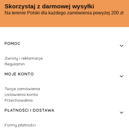
Skorzystaj z darmowej wysyłki
Na terenie Polski dla każdego zamówienia powyżej 200 zł
Linki w stopce
POMOC
Zwroty i reklamacje
Regulamin
MOJE KONTO
Twoje zamówienia
Ustawienia konta
Przechowalnia
PŁATNOŚCI I DOSTAWA
Formy płatności