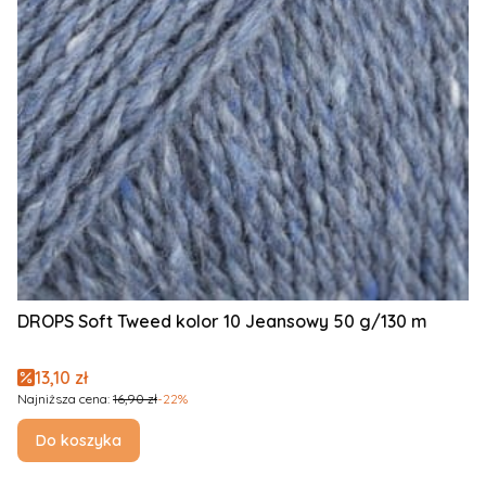
DROPS Soft Tweed kolor 10 Jeansowy 50 g/130 m
Cena promocyjna
13,10 zł
Najniższa cena:
16,90 zł
-22%
Do koszyka