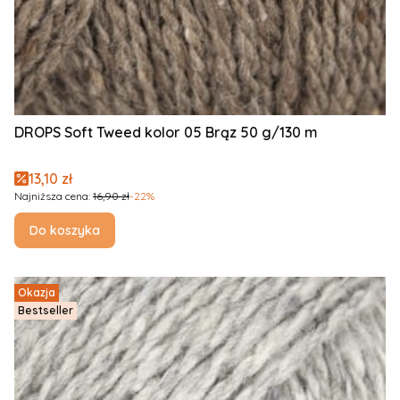
DROPS Soft Tweed kolor 05 Brąz 50 g/130 m
Cena promocyjna
13,10 zł
Najniższa cena:
16,90 zł
-22%
Do koszyka
Okazja
Bestseller