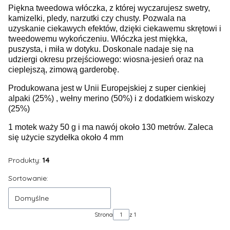
Piękna tweedowa włóczka, z której wyczarujesz swetry,
kamizelki, pledy, narzutki czy chusty. Pozwala na
uzyskanie ciekawych efektów, dzięki ciekawemu skrętowi i
tweedowemu wykończeniu. Włóczka jest miękka,
puszysta, i miła w dotyku. Doskonale nadaje się na
udziergi okresu przejściowego: wiosna-jesień oraz na
cieplejszą, zimową garderobę.
Produkowana jest w Unii Europejskiej z super cienkiej
alpaki (25%) , wełny merino (50%) i z dodatkiem wiskozy
(25%)
1 motek waży 50 g i ma nawój około 130 metrów. Zaleca
się użycie szydełka około 4 mm
Produkty:
14
Lista produktów
Sortowanie:
Domyślne
Strona
z 1