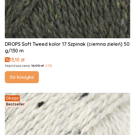
DROPS Soft Tweed kolor 17 Szpinak (ciemna zieleń) 50
g/130 m
Cena promocyjna
13,10 zł
Najniższa cena:
16,90 zł
-22%
Do koszyka
Okazja
Bestseller