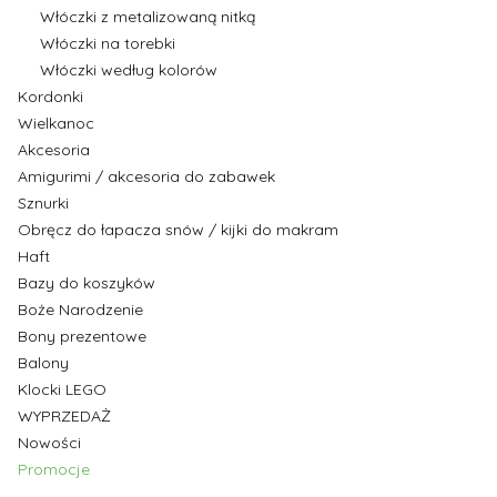
Włóczki z metalizowaną nitką
Włóczki na torebki
Włóczki według kolorów
Kordonki
Wielkanoc
Akcesoria
Amigurimi / akcesoria do zabawek
Sznurki
Obręcz do łapacza snów / kijki do makram
Haft
Bazy do koszyków
Boże Narodzenie
Bony prezentowe
Balony
Klocki LEGO
WYPRZEDAŻ
Nowości
Promocje
Koniec menu