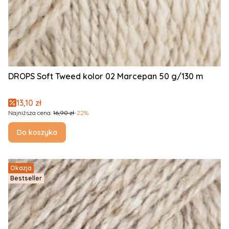
DROPS Soft Tweed kolor 02 Marcepan 50 g/130 m
Cena promocyjna
13,10 zł
Najniższa cena:
16,90 zł
-22%
Do koszyka
Okazja
Bestseller