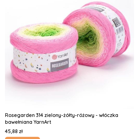
Rosegarden 314 zielony-żółty-różowy - włóczka
bawełniana YarnArt
Cena
45,88 zł