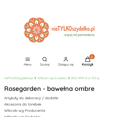
Produkty w koszyk
Otwórz wyszukiwarkę
Menu
Szukaj
Zaloguj się
Koszyk
nieTYLKOszydelko.pl
Włóczki wg Grubości
400-499 m w 100 g
Rosegarden - bawełna ombre
Artykuły do dekoracji / dodatki
Akcesoria do torebek
Włóczki wg Producenta
Włóczki wg Grubości