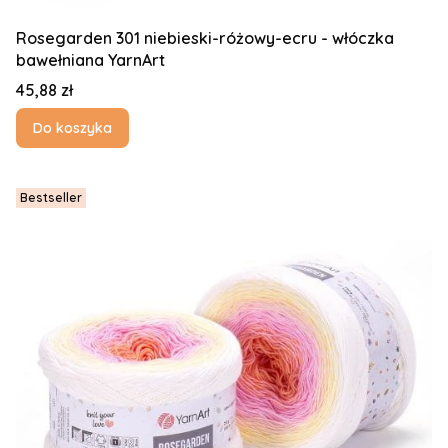
Rosegarden 301 niebieski-różowy-ecru - włóczka
bawełniana YarnArt
Cena
45,88 zł
Do koszyka
Bestseller