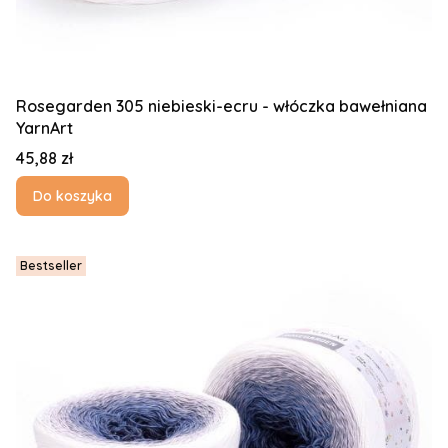
Rosegarden 305 niebieski-ecru - włóczka bawełniana
YarnArt
Cena
45,88 zł
Do koszyka
Bestseller