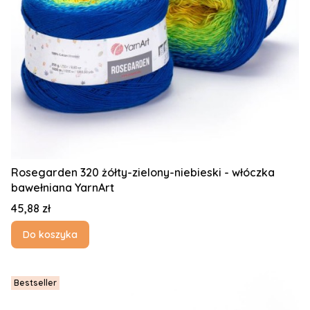
Rosegarden 320 żółty-zielony-niebieski - włóczka
bawełniana YarnArt
Cena
45,88 zł
Do koszyka
Bestseller