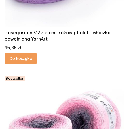
Rosegarden 312 zielony-różowy-fiolet - włóczka
bawełniana YarnArt
Cena
45,88 zł
Do koszyka
Bestseller