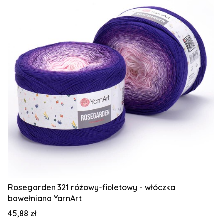
Rosegarden 321 różowy-fioletowy - włóczka
bawełniana YarnArt
Cena
45,88 zł