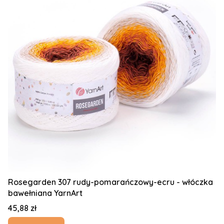
Rosegarden 307 rudy-pomarańczowy-ecru - włóczka
bawełniana YarnArt
Cena
45,88 zł