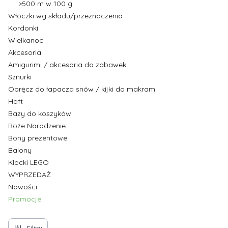
>500 m w 100 g
Włóczki wg składu/przeznaczenia
Kordonki
Wielkanoc
Akcesoria
Amigurimi / akcesoria do zabawek
Sznurki
Obręcz do łapacza snów / kijki do makram
Haft
Bazy do koszyków
Boże Narodzenie
Bony prezentowe
Balony
Klocki LEGO
WYPRZEDAŻ
Nowości
Promocje
Koniec menu