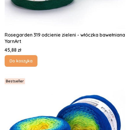
Rosegarden 319 odcienie zieleni - włóczka bawełniana
YarnArt
Cena
45,88 zł
Do koszyka
Bestseller