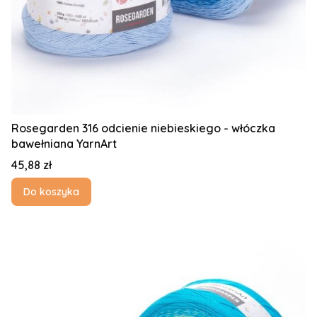
Rosegarden 316 odcienie niebieskiego - włóczka
bawełniana YarnArt
Cena
45,88 zł
Do koszyka