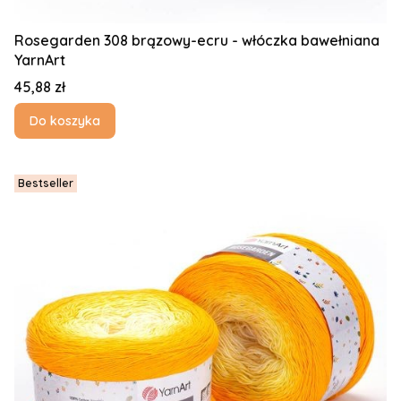
Rosegarden 308 brązowy-ecru - włóczka bawełniana
YarnArt
Cena
45,88 zł
Do koszyka
Bestseller