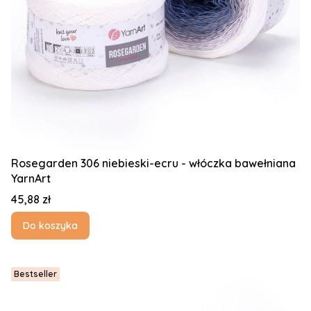
Rosegarden 306 niebieski-ecru - włóczka bawełniana
YarnArt
Cena
45,88 zł
Do koszyka
Bestseller