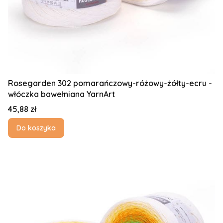
Rosegarden 302 pomarańczowy-różowy-żółty-ecru -
włóczka bawełniana YarnArt
Cena
45,88 zł
Do koszyka