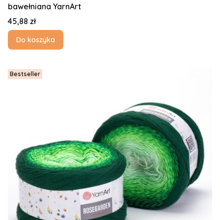
bawełniana YarnArt
Cena
45,88 zł
Do koszyka
Bestseller