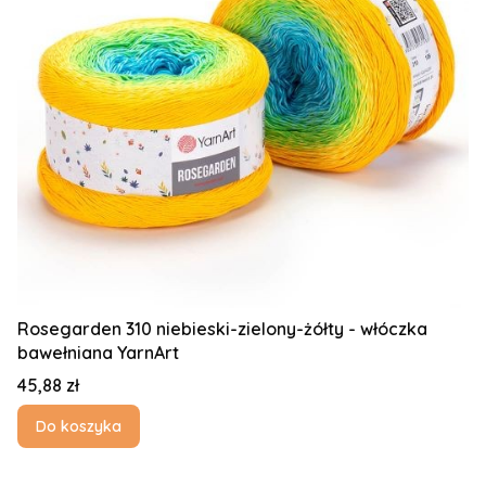
Rosegarden 310 niebieski-zielony-żółty - włóczka
bawełniana YarnArt
Cena
45,88 zł
Do koszyka