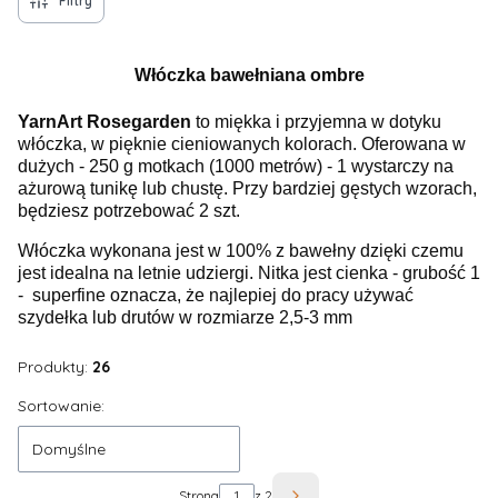
Filtry
Włóczka bawełniana ombre
YarnArt Rosegarden
to miękka i przyjemna w dotyku
włóczka, w pięknie cieniowanych kolorach. Oferowana w
dużych - 250 g motkach (1000 metrów) - 1 wystarczy na
ażurową tunikę lub chustę. Przy bardziej gęstych wzorach,
będziesz potrzebować 2 szt.
Włóczka wykonana jest w 100% z bawełny dzięki czemu
jest idealna na letnie udziergi. Nitka jest cienka - grubość 1
- superfine oznacza, że najlepiej do pracy używać
szydełka lub drutów w rozmiarze 2,5-3 mm
Produkty:
26
Lista produktów
Sortowanie:
Domyślne
Strona
z 2