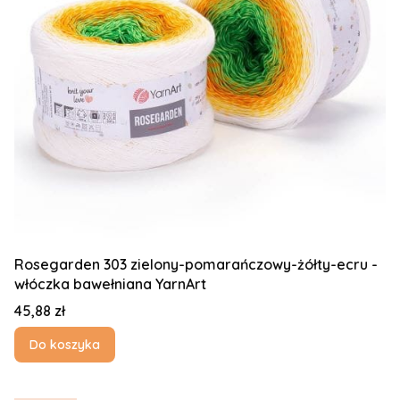
Rosegarden 303 zielony-pomarańczowy-żółty-ecru -
włóczka bawełniana YarnArt
Cena
45,88 zł
Do koszyka