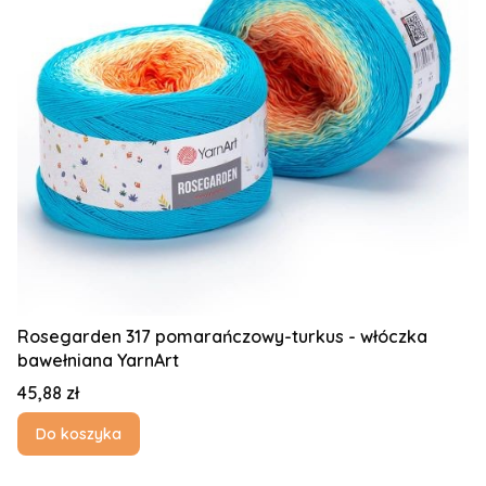
Rosegarden 317 pomarańczowy-turkus - włóczka
bawełniana YarnArt
Cena
45,88 zł
Do koszyka