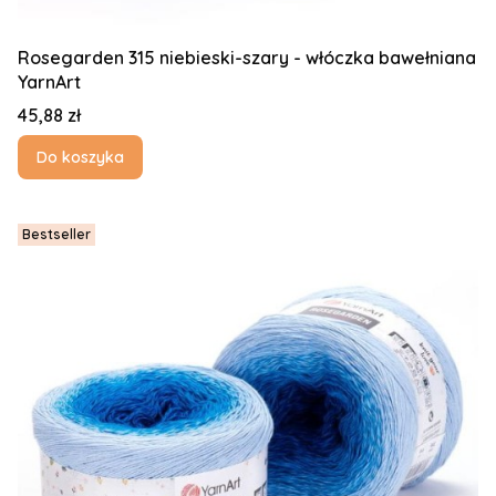
Rosegarden 315 niebieski-szary - włóczka bawełniana
YarnArt
Cena
45,88 zł
Do koszyka
Bestseller