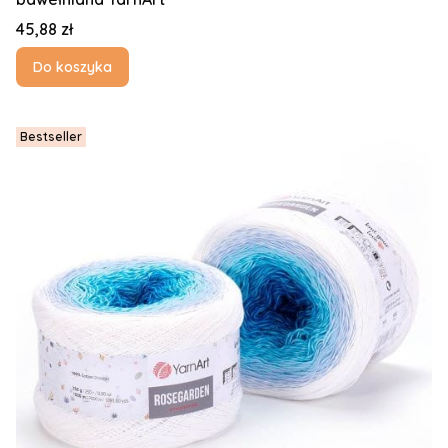
Cena
45,88 zł
Do koszyka
Bestseller