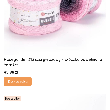
Rosegarden 313 szary-różowy - włóczka bawełniana
YarnArt
Cena
45,88 zł
Do koszyka
Bestseller