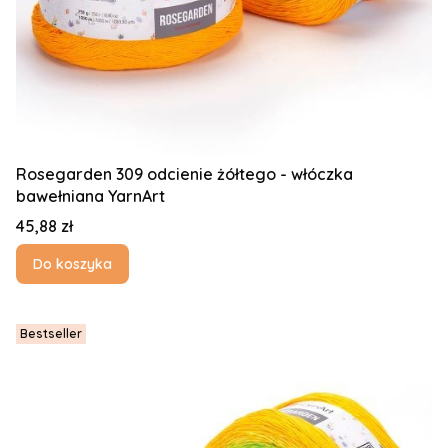
Rosegarden 309 odcienie żółtego - włóczka
bawełniana YarnArt
Cena
45,88 zł
Do koszyka
Bestseller