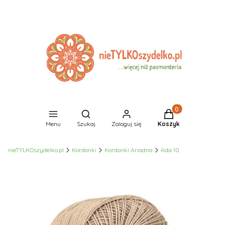
Produkty w koszyk
Otwórz wyszukiwarkę
Menu
Szukaj
Zaloguj się
Koszyk
nieTYLKOszydelko.pl
Kordonki
Kordonki Ariadna
Ada 10