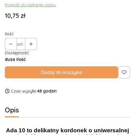
Przejdź do pełnego opisu
Cena
10,75 zł
Ilość
szt.
Dostępność:
duża ilość
Dodaj do koszyka
Czas wysyłki:
48 godzin
Opis
Ada 10 to delikatny kordonek o uniwersalnej