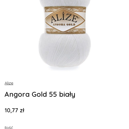
Alize
Angora Gold 55 biały
Cena
10,77 zł
Ilość