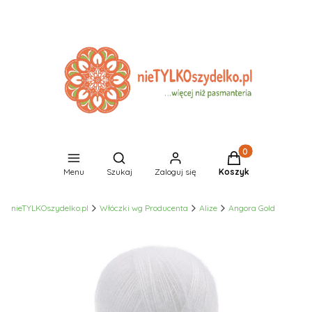
Produkty w koszyk
Otwórz wyszukiwarkę
Menu
Szukaj
Zaloguj się
Koszyk
nieTYLKOszydelko.pl
Włóczki wg Producenta
Alize
Angora Gold