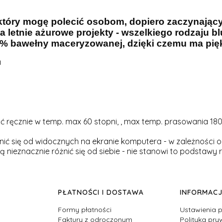
, który mogę polecić osobom, dopiero zaczynają
 letnie ażurowe projekty - wszelkiego rodzaju blu
% bawełny maceryzowanej, dzięki czemu ma pię
a
ręcznie w temp. max 60 stopni, , max temp. prasowania 180
ić się od widocznych na ekranie komputera - w zależności o
 nieznacznie różnić się od siebie - nie stanowi to podstawy r
PŁATNOŚCI I DOSTAWA
INFORMAC
Formy płatności
Ustawienia p
Faktury z odroczonym
Polityka pry