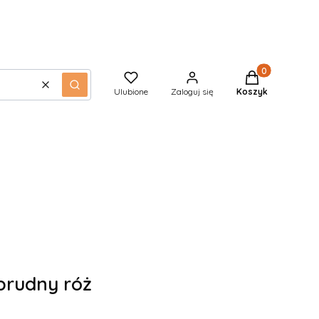
Produkty w kos
Wyczyść
Szukaj
Ulubione
Zaloguj się
Koszyk
 brudny róż