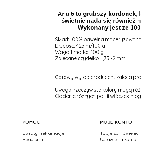
Aria 5 to grubszy kordonek
świetnie nada się również na
Wykonany jest ze 100
Skład: 100% bawełna maceryzowan
Długość: 425 m/100 g
Waga 1 motka: 100 g
Zalecane szydełko: 1,75 -2 mm
Gotowy wyrób producent zaleca prać 
Uwaga: rzeczywiste kolory mogą różn
Odcienie różnych partii włóczek mogą
Linki w stopce
POMOC
MOJE KONTO
Zwroty i reklamacje
Twoje zamówienia
Regulamin
Ustawienia konta