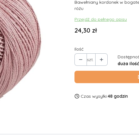
Bawełniany kordonek w bogatej
różu
Przejdź do pełnego opisu
Cena
24,30 zł
Ilość
Dostępnoś
szt.
duża ilość
Czas wysyłki:
48 godzin