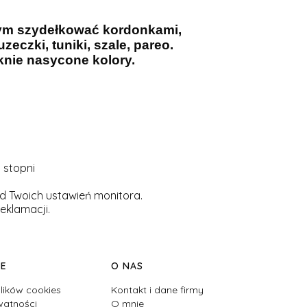
cym szydełkować kordonkami,
zeczki, tuniki, szale, pareo.
knie nasycone kolory.
 stopni
d Twoich ustawień monitora.
eklamacji.
JE
O NAS
lików cookies
Kontakt i dane firmy
watności
O mnie