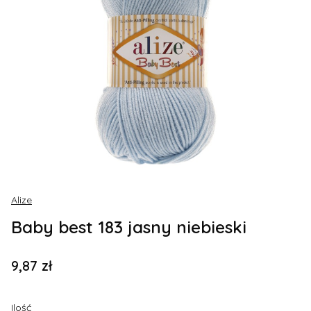
Alize
Baby best 183 jasny niebieski
Cena
9,87 zł
Ilość