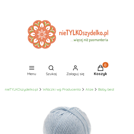
Produkty w koszyk
Otwórz wyszukiwarkę
Menu
Szukaj
Zaloguj się
Koszyk
nieTYLKOszydelko.pl
Włóczki wg Producenta
Alize
Baby best