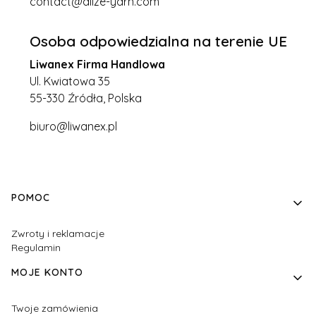
contact@alize-yarn.com
Osoba odpowiedzialna na terenie UE
Liwanex Firma Handlowa
Ul. Kwiatowa 35
55-330 Źródła, Polska
biuro@liwanex.pl
Linki w stopce
POMOC
Zwroty i reklamacje
Regulamin
MOJE KONTO
Twoje zamówienia