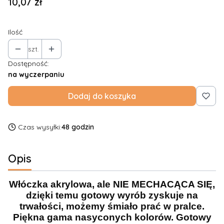
Cena
10,07 zł
Ilość
szt.
Dostępność:
na wyczerpaniu
Dodaj do koszyka
Czas wysyłki:
48 godzin
Opis
Włóczka akrylowa, ale NIE MECHACĄCA SIĘ,
dzięki temu gotowy wyrób zyskuje na
trwałości, możemy śmiało prać w pralce.
Piękna gama nasyconych kolorów. Gotowy