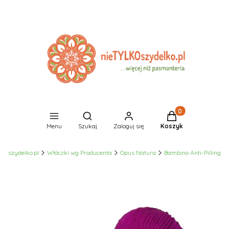
Produkty w koszyk
Otwórz wyszukiwarkę
Menu
Szukaj
Zaloguj się
Koszyk
LKOszydelko.pl
Włóczki wg Producenta
Opus Natura
Bambino Anti-Pilling