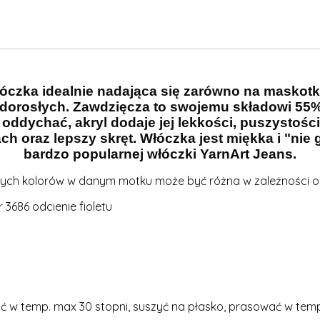
łóczka idealnie nadająca się zarówno na maskotki 
 i dorosłych. Zawdzięcza to swojemu składowi 55
oddychać, akryl dodaje jej lekkości, puszystości
h oraz lepszy skręt. Włóczka jest miękka i "nie 
bardzo popularnej włóczki YarnArt Jeans.
nych kolorów w danym motku może być różna w zależności od
 3686 odcienie fioletu
 w temp. max 30 stopni, suszyć na płasko, prasować w temp