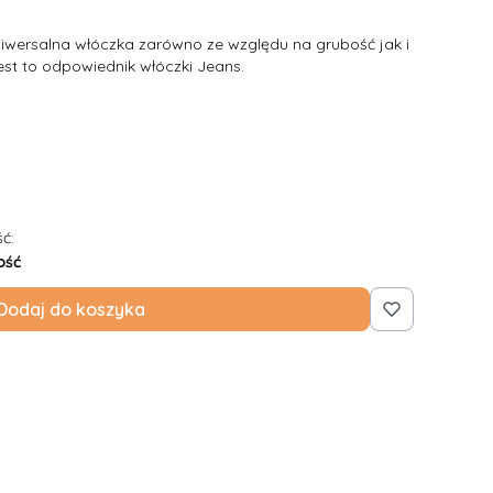
niwersalna włóczka zarówno ze względu na grubość jak i
est to odpowiednik włóczki Jeans.
ć:
ość
Dodaj do koszyka