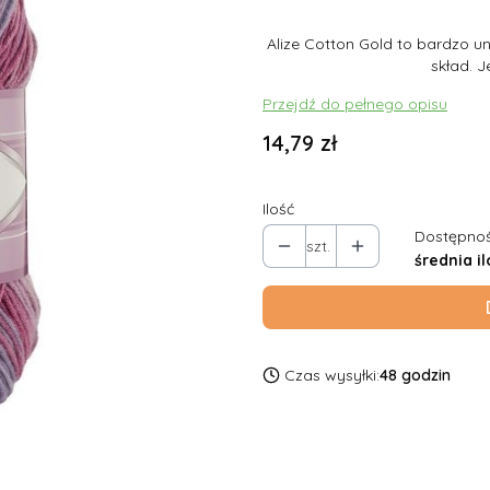
Alize Cotton Gold to bardzo u
skład. J
Przejdź do pełnego opisu
Cena
14,79 zł
Ilość
Dostępnoś
szt.
średnia il
Czas wysyłki:
48 godzin