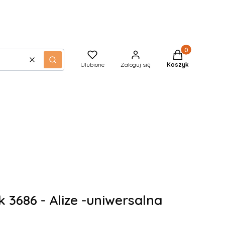
Produkty w kos
Wyczyść
Szukaj
Ulubione
Zaloguj się
Koszyk
k 3686 - Alize -uniwersalna