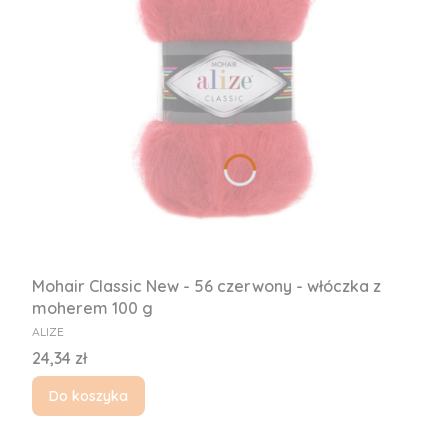
Mohair Classic New - 56 czerwony - włóczka z
moherem 100 g
PRODUCENT
ALIZE
Cena
24,34 zł
Do koszyka