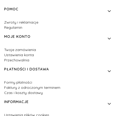
Linki w stopce
POMOC
Zwroty i reklamacje
Regulamin
MOJE KONTO
Twoje zamówienia
Ustawienia konta
Przechowalnia
PŁATNOŚCI I DOSTAWA
Formy płatności
Faktury z odroczonym terminem
Czas i koszty dostawy
INFORMACJE
Ustawienia plików cookies