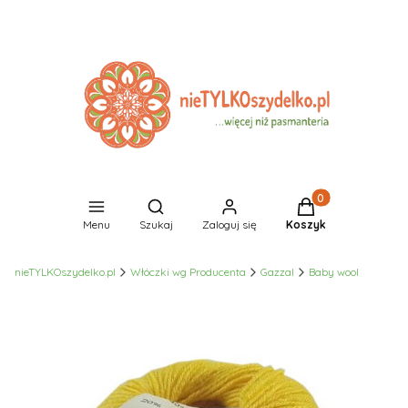
Produkty w koszyk
Otwórz wyszukiwarkę
Menu
Szukaj
Zaloguj się
Koszyk
nieTYLKOszydelko.pl
Włóczki wg Producenta
Gazzal
Baby wool