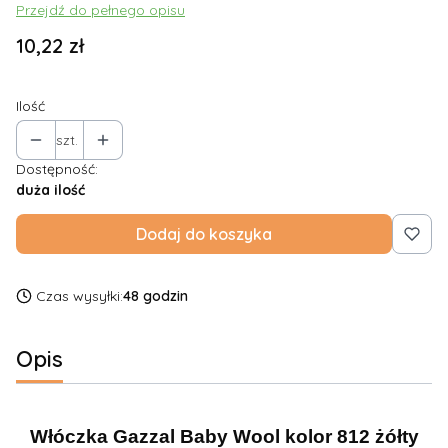
Przejdź do pełnego opisu
Cena
10,22 zł
Ilość
szt.
Dostępność:
duża ilość
Dodaj do koszyka
Czas wysyłki:
48 godzin
Opis
Włóczka Gazzal Baby Wool kolor 812 żółty