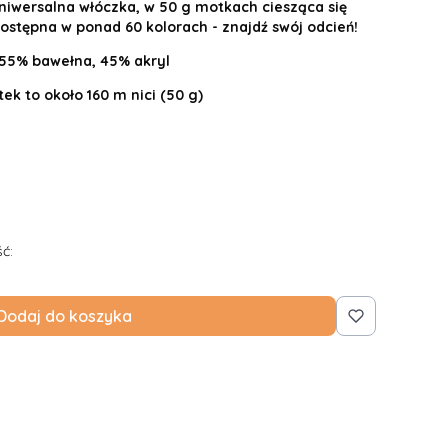
niwersalna włóczka, w 50 g motkach ciesząca się
stępna w ponad 60 kolorach - znajdź swój odcień!
55% bawełna, 45% akryl
tek to około 160 m nici (50 g)
ć:
Dodaj do koszyka