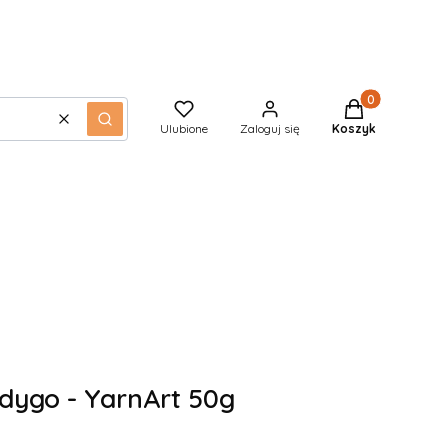
Produkty w kos
Wyczyść
Szukaj
Ulubione
Zaloguj się
Koszyk
ndygo - YarnArt 50g