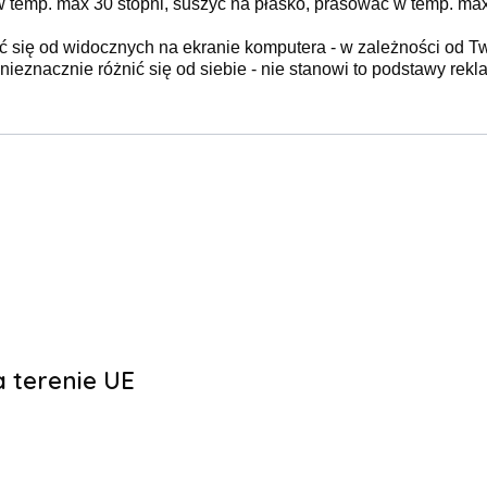
 temp. max 30 stopni, suszyć na płasko, prasować w temp. max
ć się od widocznych na ekranie komputera - w zależności od T
ieznacznie różnić się od siebie - nie stanowi to podstawy rekla
 terenie UE