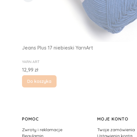
Jeans Plus 17 niebieski YarnArt
PRODUCENT
YARN ART
Cena
12,99 zł
Do koszyka
Linki w stopce
POMOC
MOJE KONTO
Zwroty i reklamacje
Twoje zamówienia
Regulamin
Ustawienia konta