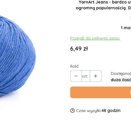
YarnArt Jeans - bardzo u
ogromną popularnością. Do
1 mo
Przejdź do pełnego opisu
Cena
6,49 zł
Ilość
Dostępnoś
szt.
duża ilość
Czas wysyłki:
48 godzin