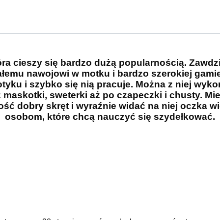
óra cieszy się bardzo dużą popularnością. Zawd
łemu nawojowi w motku i bardzo szerokiej gamie 
tyku i szybko się nią pracuje. Można z niej wyk
 maskotki, sweterki aż po czapeczki i chusty. M
ść dobry skręt i wyraźnie widać na niej oczka w
osobom, które chcą nauczyć się szydełkować.