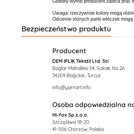
Gotowy wyrób producent zaleca prać w
Uwaga: rzeczywiste kolory mogą różni
Odcienie różnych partii włóczek mogą n
Bezpieczeństwo produktu
Producent
DEM IPLIK Tekstil Ltd. Sti
Bağlar Mahallesi 54. Sokak, No.26
34209 Bağcılar, Turcja
info@yarnart.info
Osoba odpowiedzialna na
Hi-fox Sp.z.o.o.
Szczęśliwa 18-20
41-506 Chorzów, Polska