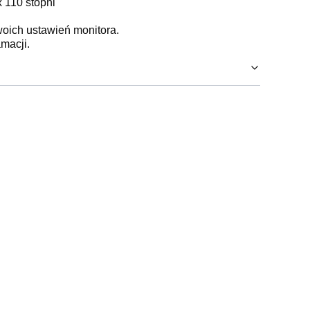
 110 stopni
woich ustawień monitora.
macji.