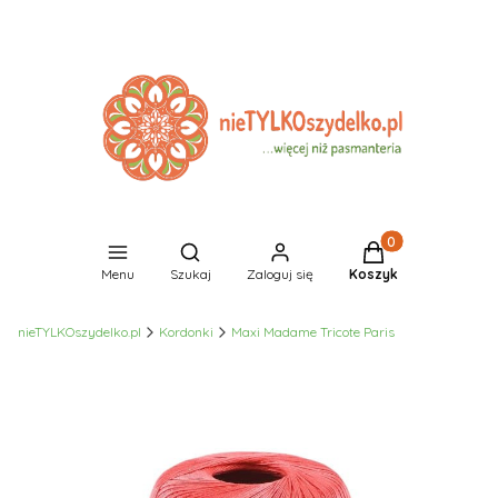
Produkty w koszyk
Otwórz wyszukiwarkę
Menu
Szukaj
Zaloguj się
Koszyk
nieTYLKOszydelko.pl
Kordonki
Maxi Madame Tricote Paris