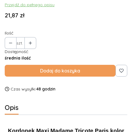
Przejdź do pełnego opisu
Cena
21,87 zł
Ilość
szt.
Dostępność:
średnia ilość
Dodaj do koszyka
Czas wysyłki:
48 godzin
Opis
Kordonek Maxi Madame Tricote Paris kolor