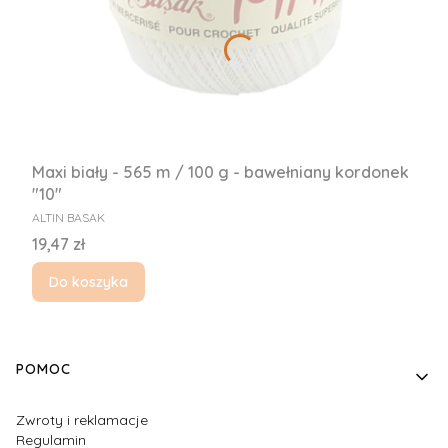
Maxi biały - 565 m / 100 g - bawełniany kordonek
"10"
PRODUCENT
ALTIN BASAK
Cena
19,47 zł
Do koszyka
Linki w stopce
POMOC
Zwroty i reklamacje
Regulamin