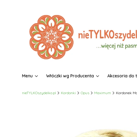
Menu
Włóczki wg Producenta
Akcesoria do 
nieTYLKOszydelko.pl
Kordonki
Opus
Maximum
Kordonek Ma