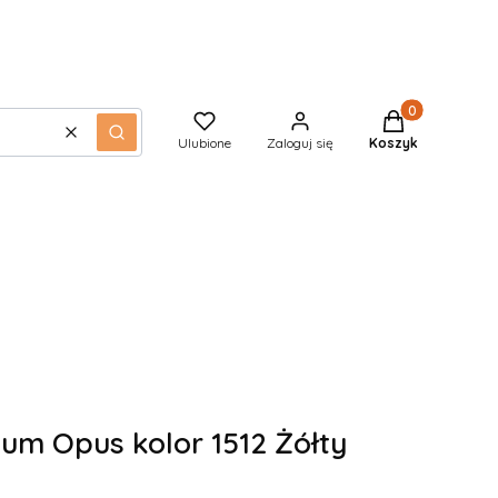
Produkty w kos
Wyczyść
Szukaj
Ulubione
Zaloguj się
Koszyk
m Opus kolor 1512 Żółty