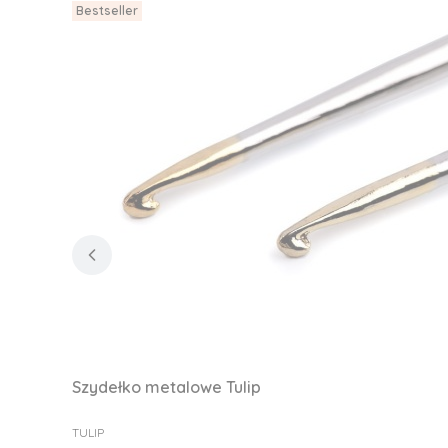
Bestseller
Szydełko metalowe Tulip
PRODUCENT
TULIP