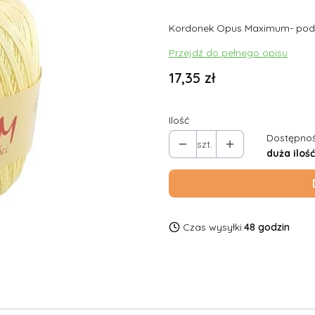
Kordonek Opus Maximum- poda
Przejdź do pełnego opisu
Cena
17,35 zł
Ilość
Dostępnoś
szt.
duża ilość
Czas wysyłki:
48 godzin