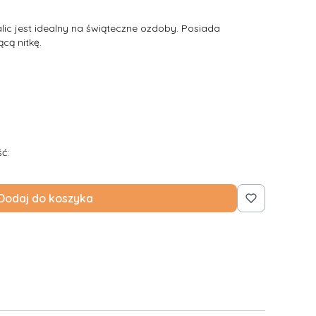
c jest idealny na świąteczne ozdoby. Posiada
cą nitkę.
ć:
Dodaj do koszyka