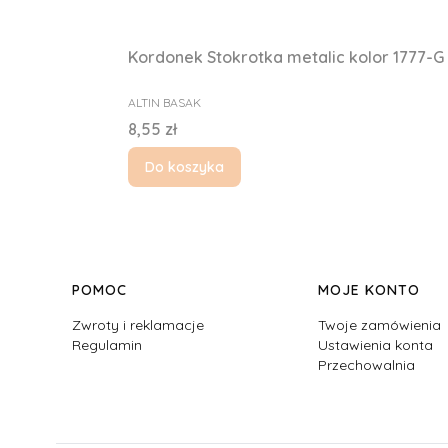
Kordonek Stokrotka metalic kolor 1777-G
PRODUCENT
ALTIN BASAK
Cena
8,55 zł
Do koszyka
Linki w stopce
POMOC
MOJE KONTO
Zwroty i reklamacje
Twoje zamówienia
Regulamin
Ustawienia konta
Przechowalnia