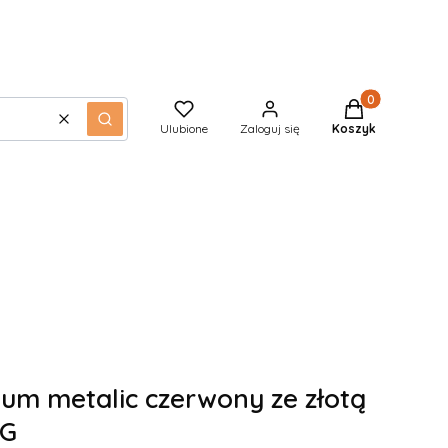
Produkty w kos
Wyczyść
Szukaj
Ulubione
Zaloguj się
Koszyk
m metalic czerwony ze złotą
-G