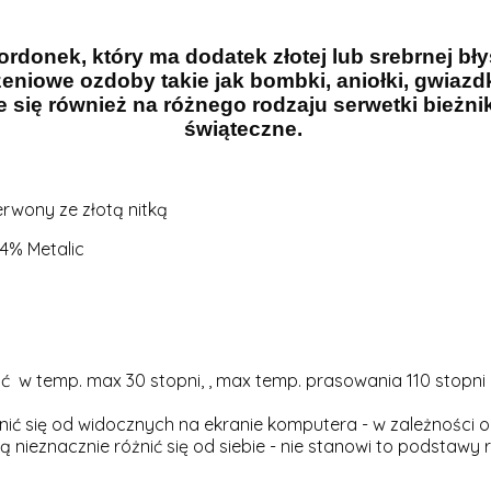
rdonek, który ma dodatek złotej lub srebrnej bły
niowe ozdoby takie jak bombki, aniołki, gwiazdk
 się również na różnego rodzaju serwetki bieżniki 
świąteczne.
wony ze złotą nitką
4% Metalic
 w temp. max 30 stopni, , max temp. prasowania 110 stopni
ić się od widocznych na ekranie komputera - w zależności o
 nieznacznie różnić się od siebie - nie stanowi to podstawy r