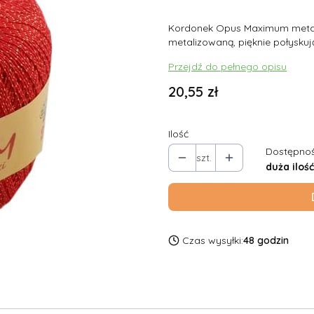
Kordonek Opus Maximum metali
metalizowaną, pięknie połyskują
Przejdź do pełnego opisu
Cena
20,55 zł
Ilość
Dostępnoś
szt.
duża ilość
Czas wysyłki:
48 godzin