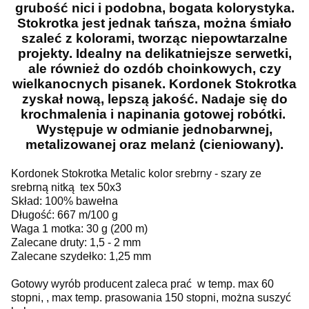
grubość nici i podobna, bogata kolorystyka.
Stokrotka jest jednak tańsza, można śmiało
szaleć z kolorami, tworząc niepowtarzalne
projekty. Idealny na delikatniejsze serwetki,
ale również do ozdób choinkowych, czy
wielkanocnych pisanek. Kordonek Stokrotka
zyskał nową, lepszą jakość. Nadaje się do
krochmalenia i napinania gotowej robótki.
Występuje w odmianie jednobarwnej,
metalizowanej oraz melanż (cieniowany).
Kordonek Stokrotka Metalic kolor srebrny - szary ze
srebrną nitką tex 50x3
Skład: 100% bawełna
Długość: 667 m/100 g
Waga 1 motka: 30 g (200 m)
Zalecane druty: 1,5 - 2 mm
Zalecane szydełko: 1,25 mm
Gotowy wyrób producent zaleca prać w temp. max 60
stopni, , max temp. prasowania 150 stopni, można suszyć