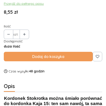
Przejdź do pełnego opisu
Cena
8,55 zł
Ilość
szt.
Dostępność:
duża ilość
Dodaj do koszyka
Czas wysyłki:
48 godzin
Opis
Kordonek Stokrotka można śmiało porównać
do kordonka Kaja 15: ten sam nawój, ta sama