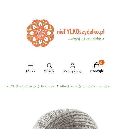
Produkty w koszyk
Otwórz wyszukiwarkę
Menu
Szukaj
Zaloguj się
Koszyk
nieTYLKOszydelko.pl
Kordonki
Altin Basak
Stokrotka metalic