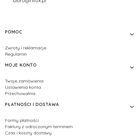
biuro@hifox.pl
Linki w stopce
POMOC
Zwroty i reklamacje
Regulamin
MOJE KONTO
Twoje zamówienia
Ustawienia konta
Przechowalnia
PŁATNOŚCI I DOSTAWA
Formy płatności
Faktury z odroczonym terminem
Czas i koszty dostawy