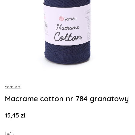
Yarn Art
Macrame cotton nr 784 granatowy
Cena
15,45 zł
Ilość