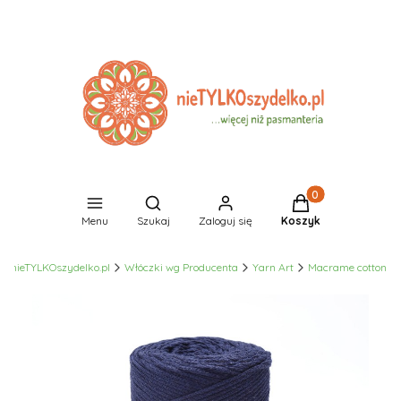
Produkty w koszyk
Otwórz wyszukiwarkę
Menu
Szukaj
Zaloguj się
Koszyk
nieTYLKOszydelko.pl
Włóczki wg Producenta
Yarn Art
Macrame cotton