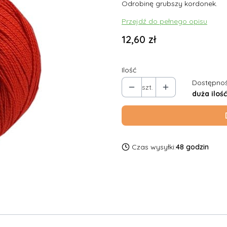
Odrobinę grubszy kordonek.
Przejdź do pełnego opisu
Cena
12,60 zł
Ilość
Dostępnoś
szt.
duża ilość
Czas wysyłki:
48 godzin