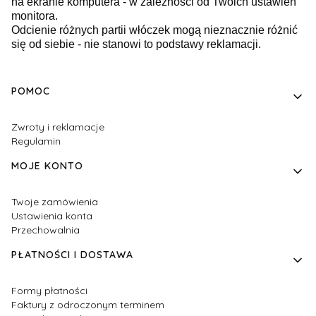
na ekranie komputera - w zależności od Twoich ustawień
monitora.
Odcienie różnych partii włóczek mogą nieznacznie różnić
się od siebie - nie stanowi to podstawy reklamacji.
Linki w stopce
POMOC
Zwroty i reklamacje
Regulamin
MOJE KONTO
Twoje zamówienia
Ustawienia konta
Przechowalnia
PŁATNOŚCI I DOSTAWA
Formy płatności
Faktury z odroczonym terminem