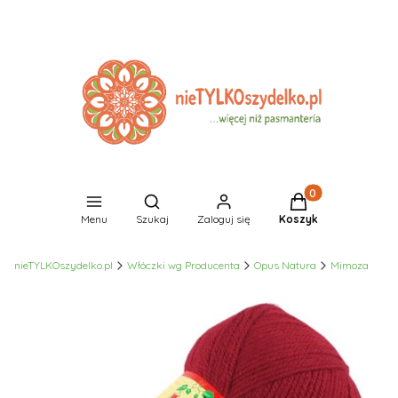
Produkty w koszyk
Otwórz wyszukiwarkę
Menu
Szukaj
Zaloguj się
Koszyk
nieTYLKOszydelko.pl
Włóczki wg Producenta
Opus Natura
Mimoza