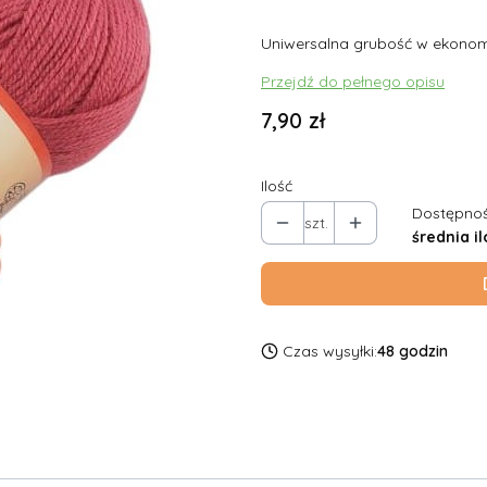
Uniwersalna grubość w ekonomi
Przejdź do pełnego opisu
Cena
7,90 zł
Ilość
Dostępnoś
szt.
średnia il
Czas wysyłki:
48 godzin