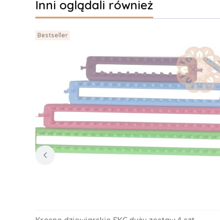
Inni oglądali również
Bestseller
Krosno dziewiarskie SKC duży zestaw 4 szt