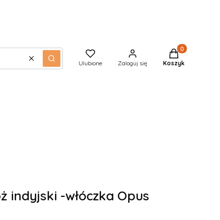
Produkty w kos
Wyczyść
Szukaj
Ulubione
Zaloguj się
Koszyk
ż indyjski -włóczka Opus