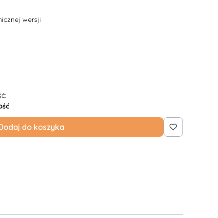
cznej wersji
ć:
ość
Dodaj do koszyka