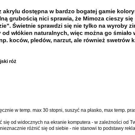
 akrylu dostępna w bardzo bogatej gamie kolory
lną grubością nici sprawia, że Mimoza cieszy si
yzie". Świetnie sprawdzi się nie tylko na wyroby 
jszy od włókien naturalnych, więc można go śmiał
np. koców, pledów, narzut, ale również swetrów 
ski róż
ęcznie w temp. max 30 stopni, suszyć na płasko, max temp. pra
ć się od widocznych na ekranie komputera - w zależności od T
ieznacznie różnić się od siebie - nie stanowi to podstawy rekla