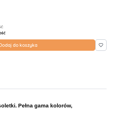
ć:
ość
Dodaj do koszyka
soletki. Pełna gama kolorów,