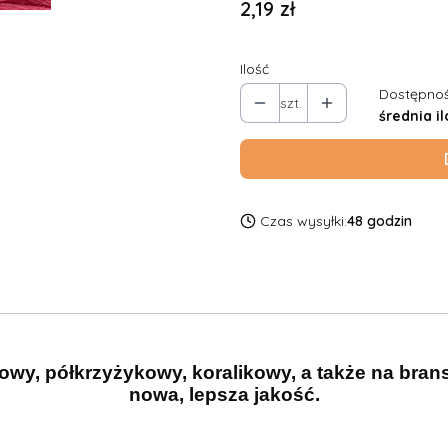
Cena
2,19 zł
Ilość
Dostępnoś
szt.
średnia il
Czas wysyłki:
48 godzin
owy, półkrzyżykowy, koralikowy, a także na bran
nowa, lepsza jakość.