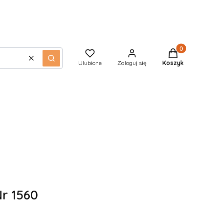
Produkty w kos
Wyczyść
Szukaj
Ulubione
Zaloguj się
Koszyk
r 1560