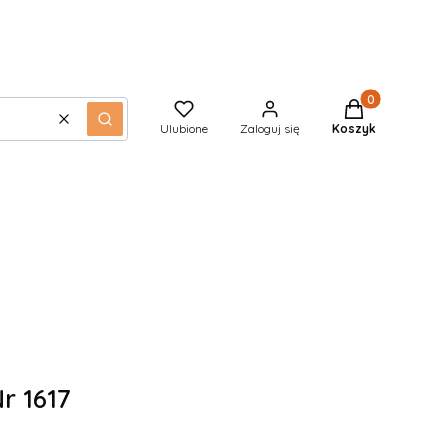
Produkty w kos
Wyczyść
Szukaj
Ulubione
Zaloguj się
Koszyk
r 1617