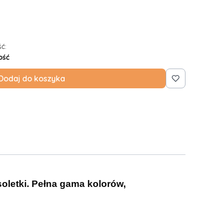
ć:
ość
Dodaj do koszyka
soletki. Pełna gama kolorów,