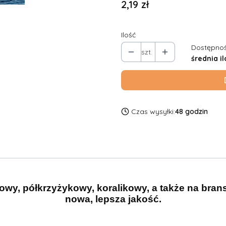
Cena
2,19 zł
Ilość
Dostępnoś
szt.
średnia il
Czas wysyłki:
48 godzin
owy, półkrzyżykowy, koralikowy, a także na bran
nowa, lepsza jakość.