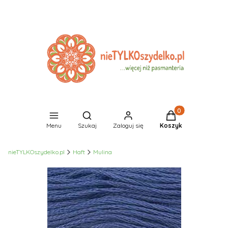
Produkty w koszyk
Otwórz wyszukiwarkę
Menu
Szukaj
Zaloguj się
Koszyk
nieTYLKOszydelko.pl
Haft
Mulina