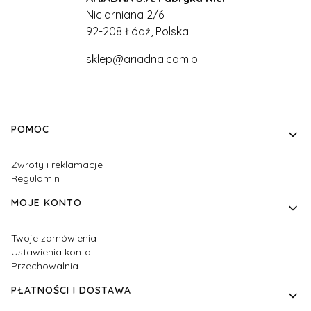
Niciarniana 2/6
92-208 Łódź, Polska
sklep@ariadna.com.pl
Linki w stopce
POMOC
Zwroty i reklamacje
Regulamin
MOJE KONTO
Twoje zamówienia
Ustawienia konta
Przechowalnia
PŁATNOŚCI I DOSTAWA