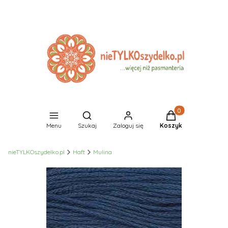
Produkty w koszyk
Otwórz wyszukiwarkę
Menu
Szukaj
Zaloguj się
Koszyk
nieTYLKOszydelko.pl
Haft
Mulina