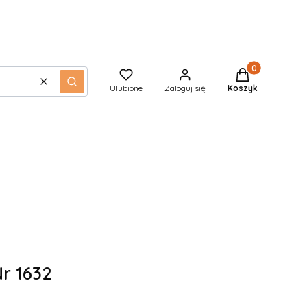
Produkty w kos
Wyczyść
Szukaj
Ulubione
Zaloguj się
Koszyk
r 1632