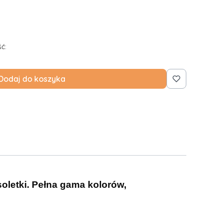
ć:
Dodaj do koszyka
soletki. Pełna gama kolorów,