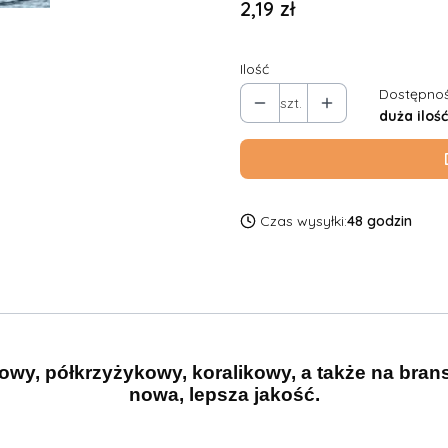
Cena
2,19 zł
Ilość
Dostępnoś
szt.
duża ilość
Czas wysyłki:
48 godzin
owy, półkrzyżykowy, koralikowy, a także na bran
nowa, lepsza jakość.