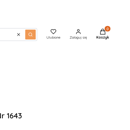
Produkty w kos
Wyczyść
Szukaj
Ulubione
Zaloguj się
Koszyk
r 1643