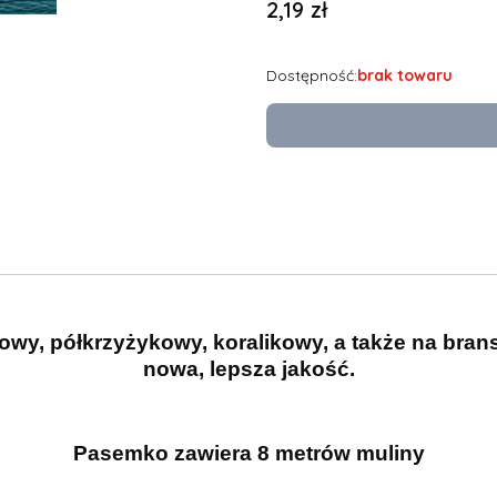
Cena
2,19 zł
Dostępność:
brak towaru
owy, półkrzyżykowy, koralikowy, a także na bran
nowa, lepsza jakość.
Pasemko zawiera 8 metrów muliny