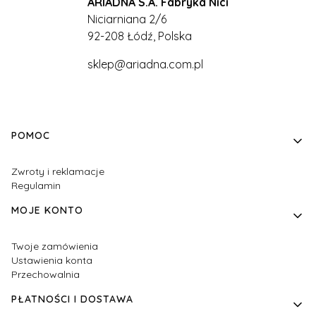
ARIADNA S.A. Fabryka Nici
Niciarniana 2/6
92-208 Łódź, Polska
sklep@ariadna.com.pl
Linki w stopce
POMOC
Zwroty i reklamacje
Regulamin
MOJE KONTO
Twoje zamówienia
Ustawienia konta
Przechowalnia
PŁATNOŚCI I DOSTAWA