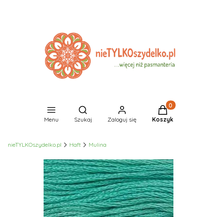
Produkty w koszyk
Otwórz wyszukiwarkę
Menu
Szukaj
Zaloguj się
Koszyk
nieTYLKOszydelko.pl
Haft
Mulina