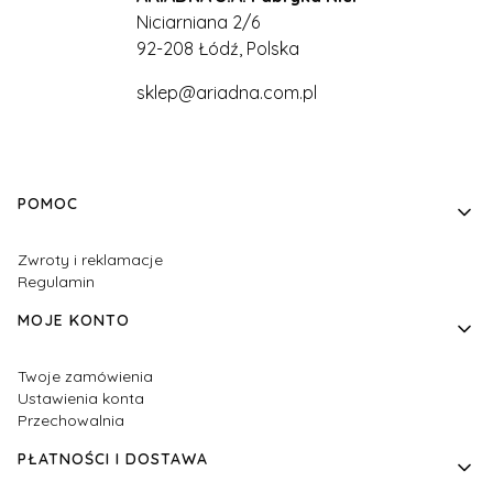
Niciarniana 2/6
92-208 Łódź, Polska
sklep@ariadna.com.pl
Linki w stopce
POMOC
Zwroty i reklamacje
Regulamin
MOJE KONTO
Twoje zamówienia
Ustawienia konta
Przechowalnia
PŁATNOŚCI I DOSTAWA