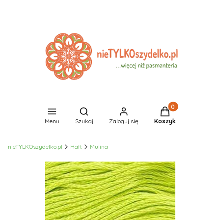
Produkty w koszyk
Otwórz wyszukiwarkę
Menu
Szukaj
Zaloguj się
Koszyk
nieTYLKOszydelko.pl
Haft
Mulina